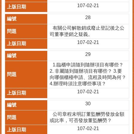
107-02-21
臺
北
28
市
商
有關公司解散銷或廢止登記後之公
業
司董事塗銷之疑義。
處
107-02-21
商
29
業
登
1.臨櫃申請隨到隨辦項目有哪些？
記
2. 非屬隨到隨辦項目有哪些？ 3.要
主
向哪個櫃檯申請、流程及時間為何？
題
4.辦理時須注意哪些事項？
網
107-02-21
常
30
見
問
公司章程未明訂董監酬勞發放金額
答
或比率，可否發放董監酬勞？
107-02-21