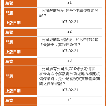
21
案
件
公司解散登記後得否申請恢復原登
進
記？
度
107-02-21
查
詢
22
便
公司經解散登記後，如欲申請印鑑
民
遺失變更，其程序為何？
服
107-02-21
務
23
法
公司涉有公司法第10條規定情事，
規
在未為命令解散處分前經地方機關核
查
備停業時，是否應補辦實質無營業期
詢
間之停業登記？
統
107-02-21
計
資
24
訊