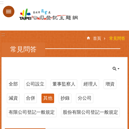
:::
跳到主要內容區塊
進
階
搜
:::
尋
首頁
常見問答
常見問答
登
記
服
務
全部
公司設立
董事監察人
經理人
增資
基
減資
合併
其他
抄錄
分公司
本
資
料
有限公司登記一般規定
股份有限公司登記一般規定
查
詢