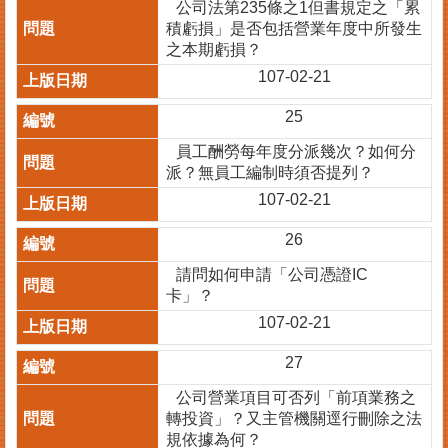
公司法第235條之1但書規定之「累
積虧損」是否包括營業年度中所發生
其
之本期虧損？
他
機
107-02-21
關
25
常
員工酬勞每年度分派幾次？如何分
見
派？無員工編制時須否提列？
問
107-02-21
答
26
網
請問如何申請「公司憑證IC
站
卡」？
導
覽
107-02-21
回
27
首
公司營業項目可否列「前項業務之
頁
轉投資」？又主管機關逕行刪除之法
English
規依據為何？