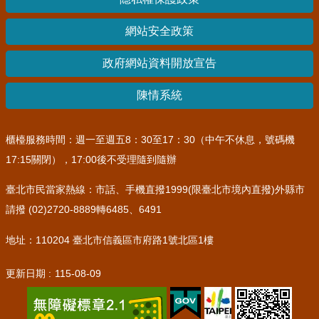
網站安全政策
政府網站資料開放宣告
陳情系統
櫃檯服務時間：週一至週五8：30至17：30（中午不休息，號碼機
17:15關閉），17:00後不受理隨到隨辦
臺北市民當家熱線：市話、手機直撥1999(限臺北市境內直撥)外縣市
請撥 (02)2720-8889轉6485、6491
地址：110204 臺北市信義區市府路1號北區1樓
更新日期
115-08-09