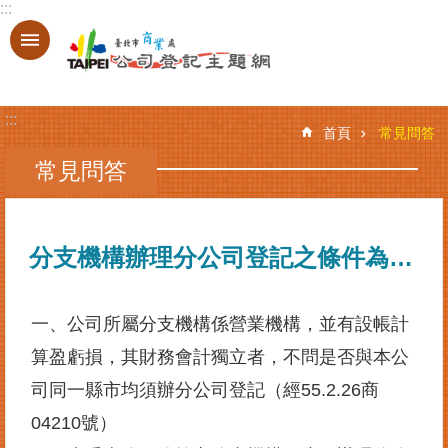
:::
跳到主要內容區塊
進
階
搜
:::
尋
首頁
常見問答
常見問答
登
記
分支機構辦理分公司登記之條件為何？
服
務
基
一、公司所屬分支機構係營業機構，並有設帳計
本
算盈虧損，其財務會計獨立者，不問是否與本公
資
料
司同一縣市均須辦分公司登記（經55.2.26商
查
04210號）
詢