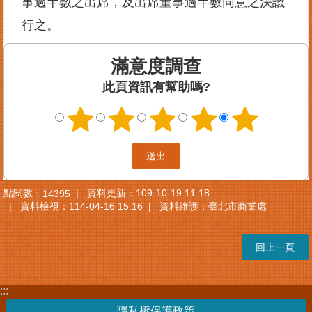
事過半數之出席，及出席董事過半數同意之決議
臺
行之。
北
市
商
滿意度調查
業
此頁資訊有幫助嗎?
處
商
業
登
記
主
題
點閱數：
資料更新：109-10-19 11:18
14395
網
資料檢視：114-04-16 15:16
資料維護：臺北市商業處
常
見
回上一頁
問
答
:::
隱私權保護政策