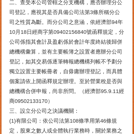
二、查受本公司管轄之分支機構，應否辦理分公
案
司登記，應視其是否具備公司法第3條所稱分公
件
進
司之性質為斷。而分公司之意涵，依經濟部94年
度
查
10月18日經商字第09402156840號函釋規定，分
詢
公司係指其會計及盈虧係於會計年度終結後歸併
便
總機構彙算，並有主要帳簿之設置者應辦分公司
民
登記，如其交易係逐筆轉報總機構列帳不予劃分
服
務
獨立設置主要帳冊者，自毋庸辦理登記，而具體
個案請依上開函釋規定辦理。至於營業稅是否與
法
規
總機構合併申報，尚非所問。（經濟部95.9.11經
查
詢
商09502133170）
三、設立分公司之決議機關：
統
計
(1)有限公司：依公司法第108條準用第46條規
資
定，
股東之數人或全體執行業務時，關於業務之
訊