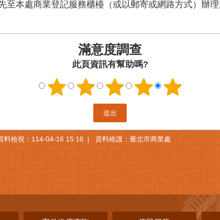
先至本處商業登記服務櫃檯（或以郵寄或網路方式）辦理
滿意度調查
此頁資訊有幫助嗎?
資料檢視：114-04-16 15:16
資料維護：臺北市商業處