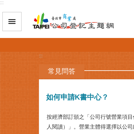
:::
跳到主要內容區塊
:::
常見問答
如何申請K書中心？
按經濟部訂頒之「公司行號營業項目代
人閱讀）」。營業主體得選擇以公司