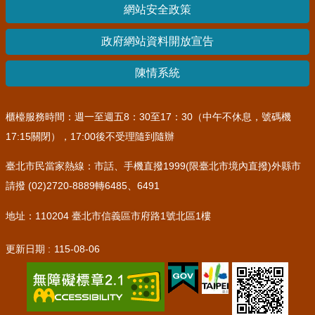
網站安全政策
其
他
政府網站資料開放宣告
機
關
陳情系統
常
見
櫃檯服務時間：週一至週五8：30至17：30（中午不休息，號碼機
問
17:15關閉），17:00後不受理隨到隨辦
答
臺北市民當家熱線：市話、手機直撥1999(限臺北市境內直撥)外縣市
網
請撥 (02)2720-8889轉6485、6491
站
導
地址：110204 臺北市信義區市府路1號北區1樓
覽
更新日期
115-08-06
回
首
頁
English