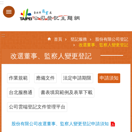
:::
跳到主要內容區塊
進
階
搜
:::
尋
首頁
登記服務
股份有限公司登記
改選董事、監察人變更登記
改選董事、監察人變更登記
登
記
服
作業規範
應備文件
法定申請期限
申請須知
務
台北服務通
書表填寫範例及表單下載
基
本
資
公司雲端登記文件管理平台
料
查
股份有限公司改選董事、監察人變更登記申請須知
詢