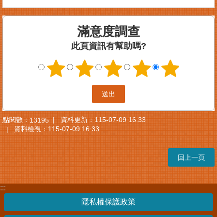
案
件
滿意度調查
進
度
此頁資訊有幫助嗎?
查
詢
便
民
服
務
點閱數：
資料更新：
115-07-09 16:33
13195
資料檢視：
115-07-09 16:33
法
規
查
回上一頁
詢
統
:::
計
隱私權保護政策
資
訊