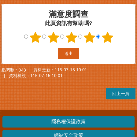
案
滿意度調查
件
進
此頁資訊有幫助嗎?
度
查
詢
便
民
服
點閱數：
資料更新：
115-07-15 10:01
943
務
資料檢視：
115-07-15 10:01
法
規
回上一頁
查
詢
:::
統
計
隱私權保護政策
資
訊
網站安全政策