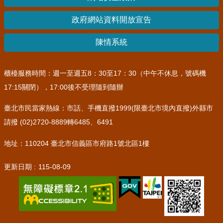
其
政府網站資料開放宣告
他
機
陳情系統
關
常
櫃檯服務時間：週一至週五8：30至17：30（中午不休息，號碼機
見
17:15關閉），17:00後不受理隨到隨辦
問
答
臺北市民當家熱線：市話、手機直撥1999(限臺北市境內直撥)外縣市
請撥 (02)2720-8889轉6485、6491
網
站
地址：110204 臺北市信義區市府路1號北區1樓
導
覽
更新日期
115-08-09
回
首
頁
English