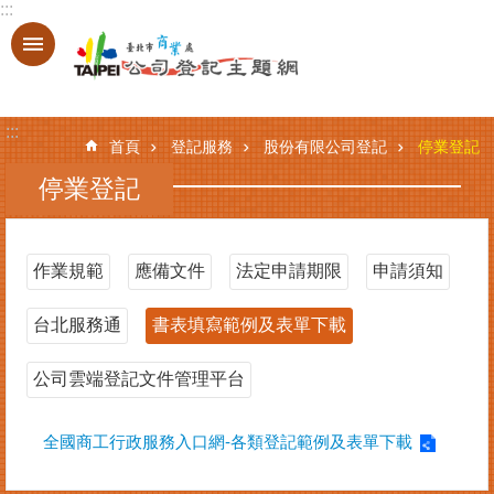
:::
跳到主要內容區塊
進
階
搜
:::
尋
首頁
登記服務
股份有限公司登記
停業登記
停業登記
登
記
作業規範
應備文件
法定申請期限
申請須知
服
務
台北服務通
書表填寫範例及表單下載
基
本
公司雲端登記文件管理平台
資
料
全國商工行政服務入口網-各類登記範例及表單下載
查
詢