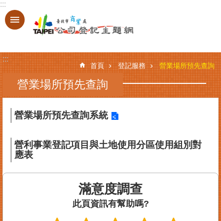
:::
跳到主要內容區塊
進
階
搜
:::
尋
首頁
登記服務
營業場所預先查詢
營業場所預先查詢
登
營業場所預先查詢系統
記
服
務
營利事業登記項目與土地使用分區使用組別對
應表
基
本
資
滿意度調查
料
查
此頁資訊有幫助嗎?
詢