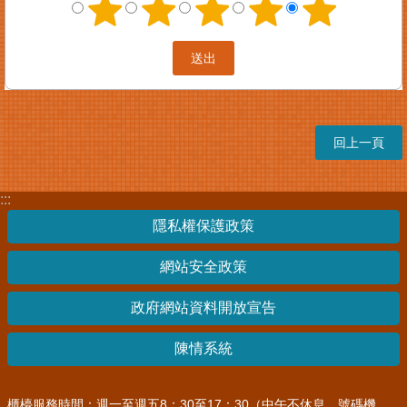
案
件
進
度
查
詢
回上一頁
便
民
服
:::
務
隱私權保護政策
法
規
網站安全政策
查
詢
政府網站資料開放宣告
統
陳情系統
計
資
訊
櫃檯服務時間：週一至週五8：30至17：30（中午不休息，號碼機