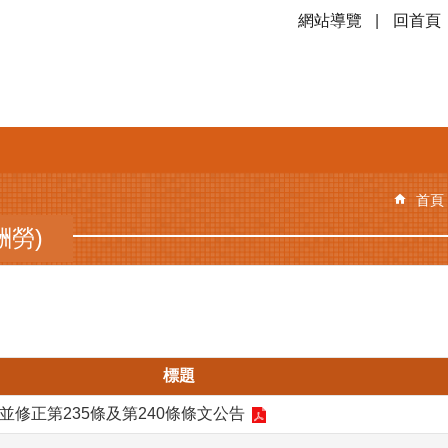
網站導覽
回首頁
首頁
酬勞)
標題
之1並修正第235條及第240條條文公告