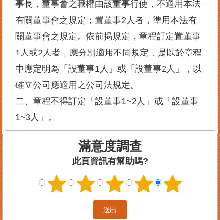
事長，董事會之職權由該董事行使，不適用本法
案
有關董事會之規定；置董事2人者，準用本法有
件
進
關董事會之規定。依前揭規定，章程訂定置董事
度
查
1人或2人者，應分別適用不同規定，是以於章程
詢
中應定明為「設董事1人」或「設董事2人」，以
便
確立公司應適用之公司法規定。
民
二、章程不得訂定「設董事1~2人」或「設董事
服
務
1~3人」。
法
滿意度調查
規
查
此頁資訊有幫助嗎?
詢
統
計
資
訊