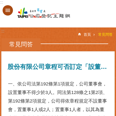
:::
跳到主要內容區塊
進
階
搜
:::
尋
首頁
常見問答
常見問答
登
記
股份有限公司章程可否訂定「設董事1~2人」或「設董事1~3人」？
服
務
基
一、依公司法第192條第1項規定，公司董事會，
本
設置董事不得少於3人。同法第128條之1第2項、
資
料
第192條第2項規定，公司得依章程規定不設董事
查
會，置董事1人或2人；置董事1人者，以其為董
詢