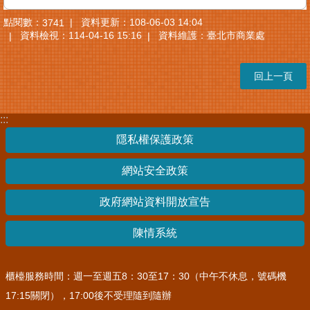
點閱數：
資料更新：108-06-03 14:04
3741
其
資料檢視：114-04-16 15:16
資料維護：臺北市商業處
他
機
關
回上一頁
常
見
:::
問
答
隱私權保護政策
網站安全政策
網
站
政府網站資料開放宣告
導
覽
陳情系統
回
首
櫃檯服務時間：週一至週五8：30至17：30（中午不休息，號碼機
頁
17:15關閉），17:00後不受理隨到隨辦
English