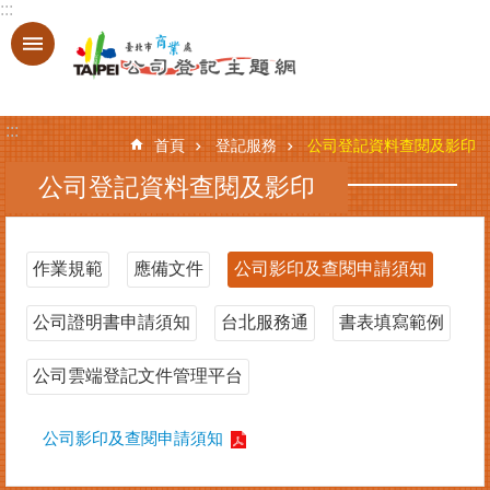
:::
跳到主要內容區塊
進
階
搜
:::
尋
首頁
登記服務
公司登記資料查閱及影印
公司登記資料查閱及影印
登
記
作業規範
應備文件
公司影印及查閱申請須知
服
務
公司證明書申請須知
台北服務通
書表填寫範例
基
本
公司雲端登記文件管理平台
資
料
公司影印及查閱申請須知
查
詢