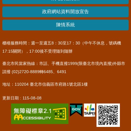
其
政府網站資料開放宣告
他
機
陳情系統
關
常
櫃檯服務時間：週一至週五8：30至17：30（中午不休息，號碼機
見
17:15關閉），17:00後不受理隨到隨辦
問
答
臺北市民當家熱線：市話、手機直撥1999(限臺北市境內直撥)外縣市
請撥 (02)2720-8889轉6485、6491
網
站
地址：110204 臺北市信義區市府路1號北區1樓
導
覽
更新日期
115-08-08
回
首
頁
English