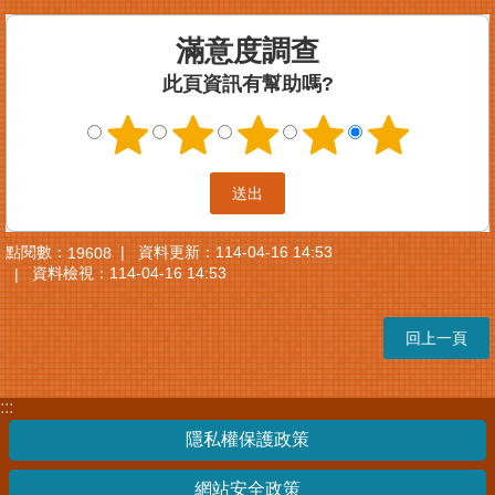
案
滿意度調查
件
進
此頁資訊有幫助嗎?
度
查
詢
便
民
服
點閱數：
資料更新：
114-04-16 14:53
19608
務
資料檢視：
114-04-16 14:53
法
規
回上一頁
查
詢
:::
統
計
隱私權保護政策
資
訊
網站安全政策