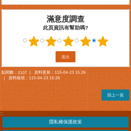
案
件
滿意度調查
進
度
此頁資訊有幫助嗎?
查
詢
便
民
服
務
點閱數：
資料更新：
115-04-23 15:26
2107
資料檢視：
115-04-23 15:26
法
規
查
回上一頁
詢
統
:::
計
隱私權保護政策
資
訊