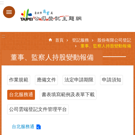
:::
跳到主要內容區塊
進
階
搜
:::
尋
首頁
登記服務
股份有限公司登記
董事、監察人持股變動報備
董事、監察人持股變動報備
登
記
服
作業規範
應備文件
法定申請期限
申請須知
務
台北服務通
書表填寫範例及表單下載
基
本
資
公司雲端登記文件管理平台
料
查
台北服務通
詢