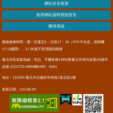
網站安全政策
其
他
政府網站資料開放宣告
機
關
陳情系統
常
見
櫃檯服務時間：週一至週五8：30至17：30（中午不休息，號碼機
問
17:15關閉），17:00後不受理隨到隨辦
答
臺北市民當家熱線：市話、手機直撥1999(限臺北市境內直撥)外縣市
網
請撥 (02)2720-8889轉6485、6491
站
導
地址：110204 臺北市信義區市府路1號北區1樓
覽
更新日期
115-08-09
回
首
頁
English