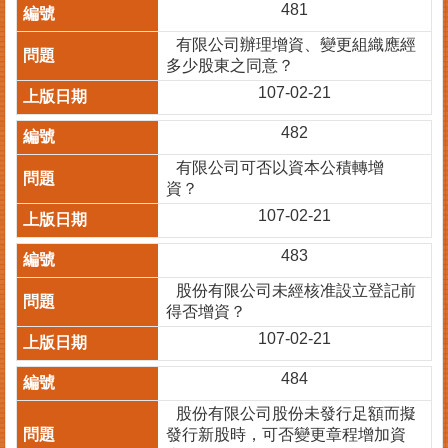
481
案
件
有限公司辦理增資、變更組織應經
進
多少股東之同意？
度
107-02-21
查
詢
482
便
有限公司可否以資本公積轉增
民
資？
服
107-02-21
務
483
法
股份有限公司未經核准設立登記前
規
得否增資？
查
詢
107-02-21
統
484
計
股份有限公司股份未發行足額而擬
資
發行新股時，可否變更章程增加資
訊