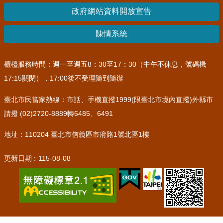
政府網站資料開放宣告
陳情系統
櫃檯服務時間：週一至週五8：30至17：30（中午不休息，號碼機
17:15關閉），17:00後不受理隨到隨辦
臺北市民當家熱線：市話、手機直撥1999(限臺北市境內直撥)外縣市
請撥 (02)2720-8889轉6485、6491
地址：110204 臺北市信義區市府路1號北區1樓
更新日期
115-08-08