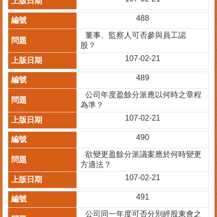
臺
488
北
市
董事、監察人可否參與員工認
商
股？
業
107-02-21
處
489
商
業
公司年度盈餘分派應以何時之章程
登
為準？
記
107-02-21
主
題
490
網
欲變更盈餘分派議案應於何時變更
常
方適法？
見
107-02-21
問
答
491
公司同一年度可否分別經股東會之