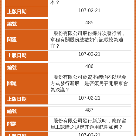
本？
其
107-02-21
他
485
機
關
股份有限公司股份採分次發行者，
章程有關股份總數如何記載較為適
常
宜？
見
107-02-21
問
答
486
股份有限公司於資本總額內以現金
網
方式發行新股，是否須另召開股東會
站
為決議？
導
覽
107-02-21
回
487
首
股份有限公司發行新股時，應保留
頁
員工認購之規定其適用範圍如何？
English
107-02-21