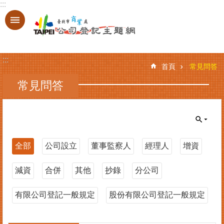
:::
跳到主要內容區塊
進
階
搜
:::
尋
首頁
常見問答
常見問答
登
記
服
務
全部
公司設立
董事監察人
經理人
增資
基
減資
合併
其他
抄錄
分公司
本
資
料
有限公司登記一般規定
股份有限公司登記一般規定
查
詢