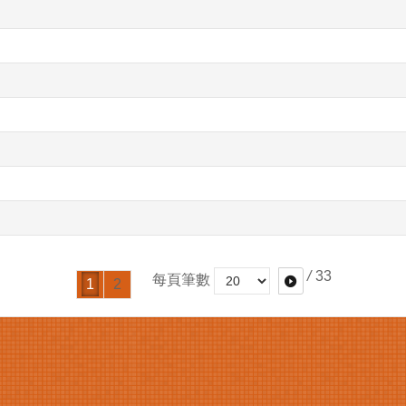
/
33
每頁筆數
1
2