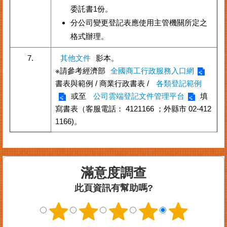
委託書1份。
臺
分公司變更登記表應使用主管機關所定之
北
市
格式辦理。
商
業
7.
其他文件
影本。
處
※請參考經濟部
全國商工行政服務入口網
書表與範例 / 商業行政書表 /
各類登記範例
商
業
或至
公司雲端登記文件管理平台
填
登
寫書表（客服電話： 4121166 ；外縣市 02-412
記
1166)。
主
題
網
常
滿意度調查
見
此頁資訊有幫助嗎?
問
答