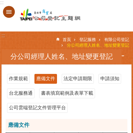
:::
跳到主要內容區塊
進
階
搜
:::
尋
首頁
登記服務
有限公司登記
分公司經理人姓名、地址變更登記
分公司經理人姓名、地址變更登記
登
記
服
作業規範
應備文件
法定申請期限
申請須知
務
台北服務通
書表填寫範例及表單下載
基
本
資
公司雲端登記文件管理平台
料
查
應備文件
詢