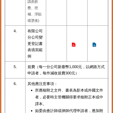
請勿折
疊、挖
其
他
補、浮貼
機
或塗改)
關
4.
有限公司
常
分公司變
見
更登記書
問
表填寫範
答
例
網
5.
規費（每一分公司新臺幣1,000元，以網路方式
站
申請者，每件減收規費300元）
導
覽
6.
其他應注意事項：
所應檢附之文件、書表為影本或外國文件
回
首
者，必要時主管機關得要求檢附正本或中
頁
譯本。
English
如委由會計師或律師代理申請者，應加附