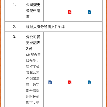
案
1.
公司變更
件
登記申請
進
書
度
查
2.
經理人身分證明文件影本
詢
3.
分公司變
便
更登記表
民
2 份
服
務
(為配合電
腦作業，
法
請打字或
規
電腦以黑
查
色列印清
詢
楚，數字
統
部份請採
計
用阿拉伯
資
數字，並
訊