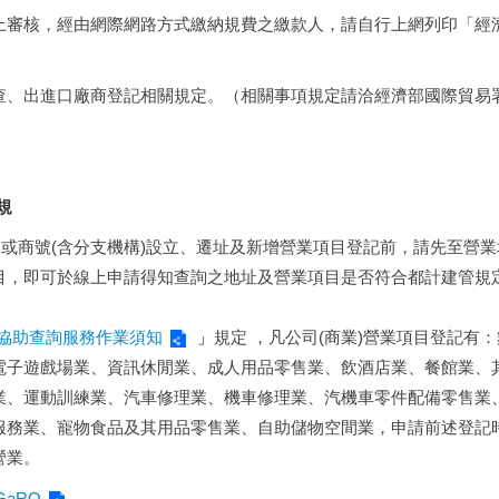
上審核，經由網際網路方式繳納規費之繳款人，請自行上網列印「經
出進口廠商登記相關規定。（相關事項規定請洽經濟部國際貿易署，電話
規
)或商號(含分支機構)設立、遷址及新增營業項目登記前，請先至營
目，即可於線上申請得知查詢之地址及營業項目是否符合都計建管規
協助查詢服務作業須知
」
規定
，凡公司(商業)營業項目登記有
電子遊戲場業、資訊休閒業、成人用品零售業、飲酒店業、餐館業、
業、運動訓練業、汽車修理業、機車修理業、汽機車零件配備零售業
服務業、寵物食品及其用品零售業、自助儲物空間業，申請前述登記
營業。
yyGaRO