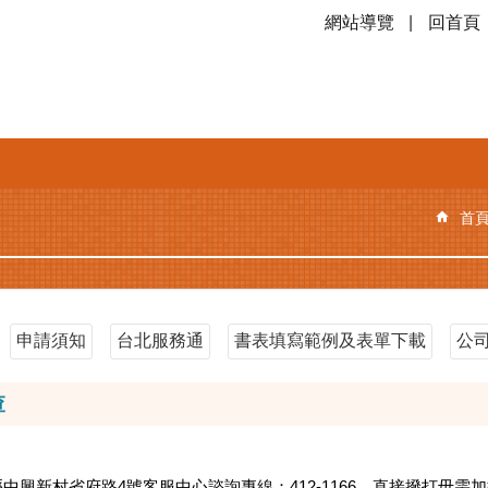
網站導覽
回首頁
首
申請須知
台北服務通
書表填寫範例及表單下載
公
查
縣中興新村省府路4號客服中心諮詢專線：412-1166，直接撥打毋需