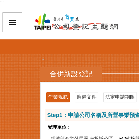
:::
跳到主要內容區塊
:::
合併新設登記
作業規範
應備文件
法定申請期限
Step1：申請公司名稱及所營事業預
受理單位：
經濟部商業發展署-南投辦公區
542南投