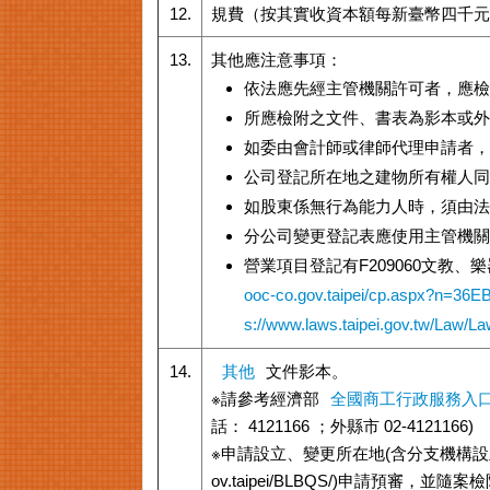
12.
規費（按其實收資本額每新臺幣四千元一
13.
其他應注意事項：
依法應先經主管機關許可者，應檢
所應檢附之文件、書表為影本或外
如委由會計師或律師代理申請者，
公司登記所在地之建物所有權人同
如股東係無行為能力人時，須由
分公司變更登記表應使用主管機關
營業項目登記有F209060文教
ooc-co.gov.taipei/cp.aspx?n=36
s://www.laws.taipei.gov.tw/Law/L
14.
其他
文件影本。
※
請參考經濟部
全國商工行政服務入
話： 4121166 ；外縣市 02-4121166)
※申請設立、變更所在地(含分支機構
ov.taipei/BLBQS/)申請預