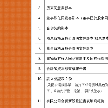
3.
股東同意書影本
4.
董事願任同意書影本（董事已於股東同
5.
合併契約影本
6.
股東資格及身分證明文件影本(股東為
7.
董事資格及身分證明文件影本
8.
建物所有權人同意書影本及所有權證明
9.
會計師資本額查核報告書
10.
設立登記表 2 份
(為配合電腦作業，請打字或電腦以黑色
字，並請勿折疊、挖補、浮貼或塗改)
11.
有限公司合併新設登記書表填寫範例