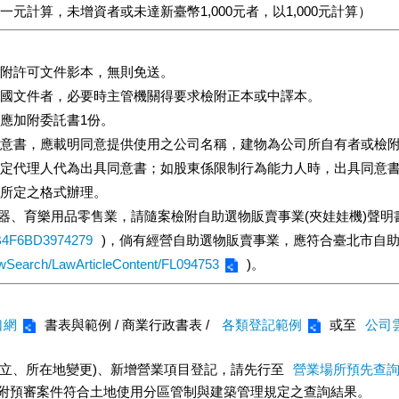
元計算，未增資者或未達新臺幣1,000元者，以1,000元計算）
附許可文件影本，無則免送。
國文件者，必要時主管機關得要求檢附正本或中譯本。
應加附委託書1份。
意書，應載明同意提供使用之公司名稱，建物為公司所自有者或檢
法定代理人代為出具同意書；如股東係限制行為能力人時，出具同意
所定之格式辦理。
、樂器、育樂用品零售業，請隨案檢附自助選物販賣事業(夾娃娃機)聲
EB4F6BD3974279
)，倘有經營自助選物販賣事業，應符合臺北市自助
awSearch/LawArticleContent/FL094753
)。
口網
書表與範例 / 商業行政書表 /
各類登記範例
或至
公司
設立、所在地變更)、新增營業項目登記，請先行至
營業場所預先查
審，並隨案檢附預審案件符合土地使用分區管制與建築管理規定之查詢結果。