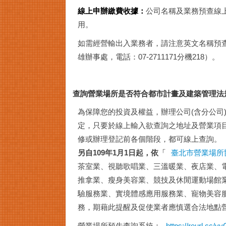
線上申辦繳費收據：
公司名稱及業務預查線
用。
如需經營輸出入業務者，請注意英文名稱預查、
雄辦事處，電話：07-2711171分機218）。
查詢營業場所是否符合都市計畫及建築管理法
為保障您的投資及權益，辦理公司(含分公司
定，只要於線上輸入欲查詢之地址及營業項
修或辦理登記前各個階段，都可線上查詢。
另自109年1月1日起，依
「
臺北市營業場所
茶室業、視聽歌唱業、三溫暖業、夜店業、
推拿業、瘦身美容業、競技及休閒運動場館
驗服務業、實境體感應用服務業、寵物美容
務，期藉此提醒及促使業者應慎選合法地點
營業場所預先查詢系統：
https://reurl.cc/