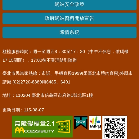
網站安全政策
其
他
政府網站資料開放宣告
機
關
陳情系統
常
見
櫃檯服務時間：週一至週五8：30至17：30（中午不休息，號碼機
問
17:15關閉），17:00後不受理隨到隨辦
答
臺北市民當家熱線：市話、手機直撥1999(限臺北市境內直撥)外縣市
網
請撥 (02)2720-8889轉6485、6491
站
導
地址：110204 臺北市信義區市府路1號北區1樓
覽
更新日期
115-08-07
回
首
頁
English