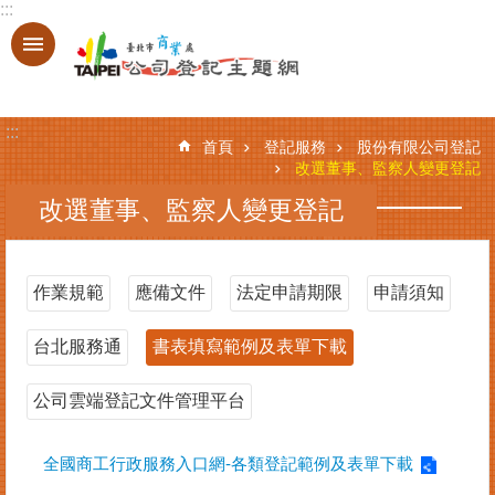
:::
跳到主要內容區塊
進
階
搜
:::
尋
首頁
登記服務
股份有限公司登記
改選董事、監察人變更登記
改選董事、監察人變更登記
登
記
服
作業規範
應備文件
法定申請期限
申請須知
務
台北服務通
書表填寫範例及表單下載
基
本
資
公司雲端登記文件管理平台
料
查
全國商工行政服務入口網-各類登記範例及表單下載
詢