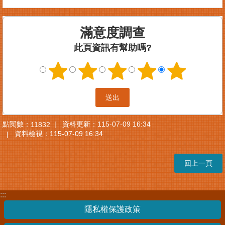
案
件
滿意度調查
進
度
此頁資訊有幫助嗎?
查
詢
便
民
服
務
點閱數：
資料更新：
115-07-09 16:34
11832
資料檢視：
115-07-09 16:34
法
規
查
回上一頁
詢
統
:::
計
隱私權保護政策
資
訊