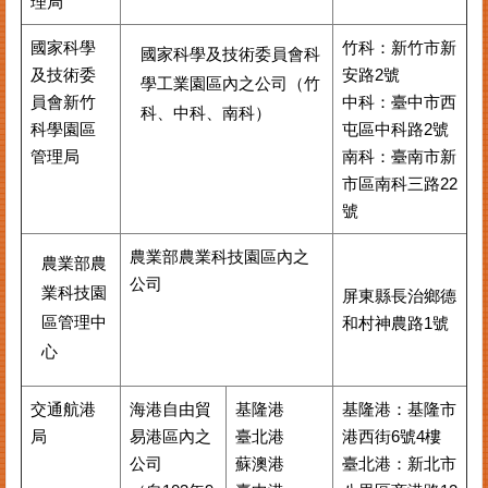
理局
國家科學
竹科：新竹市新
國家科學及技術委員會科
及技術委
安路2號
學工業園區內之公司（竹
員會新竹
中科：臺中市西
科、中科、南科）
科學園區
屯區中科路2號
管理局
南科：臺南市新
市區南科三路22
號
農業部農業科技園區內之
農業部農
公司
業科技園
屏東縣⾧治鄉德
區管理中
和村神農路1號
心
交通航港
海港自由貿
基隆港
基隆港：基隆市
局
易港區內之
臺北港
港西街6號4樓
公司
蘇澳港
臺北港：新北市