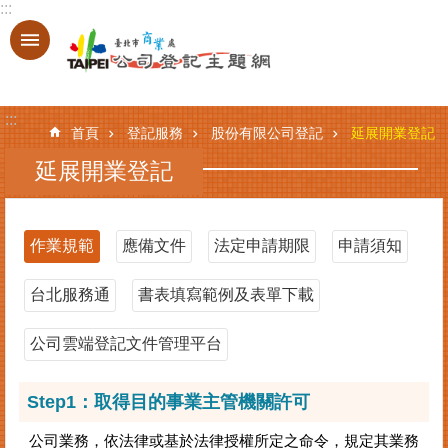
:::
跳到主要內容區塊
進
階
搜
:::
尋
首頁
登記服務
股份有限公司登記
延展開業登記
延展開業登記
登
記
作業規範
應備文件
法定申請期限
申請須知
服
務
台北服務通
書表填寫範例及表單下載
基
本
公司雲端登記文件管理平台
資
料
Step1：取得目的事業主管機關許可
查
詢
公司業務，依法律或基於法律授權所定之命令，規定其業務