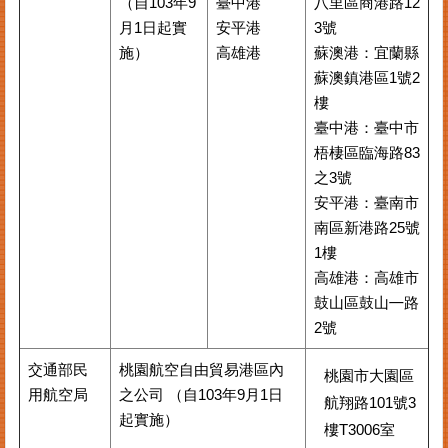
（自103年9
臺中港
八里區商港路12
月1日起實
安平港
3號
施）
高雄港
蘇澳港：宜蘭縣
蘇澳鎮港區1號2
樓
臺中港：臺中市
梧棲區臨海路83
之3號
安平港：臺南市
南區新港路25號
1樓
高雄港：高雄市
鼓山區鼓山㇐路
2號
交通部民
桃園航空自由貿易港區內
桃園市大園區
用航空局
之公司 （自103年9月1日
航翔路101號3
起實施）
樓T3006室