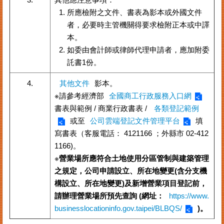
所應檢附之文件、書表為影本或外國文件
其
者，必要時主管機關得要求檢附正本或中譯
他
本。
機
關
如委由會計師或律師代理申請者，應加附委
託書1份。
常
見
4.
其他文件
影本。
問
※請參考經濟部
全國商工行政服務入口網
答
書表與範例 / 商業行政書表 /
各類登記範例
或至
公司雲端登記文件管理平台
填
網
寫書表（客服電話： 4121166 ；外縣市 02-412
站
1166)。
導
※
營業場所應符合土地使用分區管制與建築管理
覽
之規定，公司申請設立、所在地變更(含分支機
回
構設立、所在地變更)及新增營業項目登記前，
首
請辦理營業場所預先查詢 (網址：
https://www.
頁
businesslocationinfo.gov.taipei/BLBQS/
)。
English