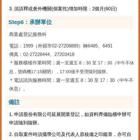
3. 須請釋或會外機關(個案性)增加時限：2個月(60日)
Step6：
承辦單位
商業處登記服務科
電話：1999（外縣市02-27208889）轉6485、6491
傳真：02-27228444、27203418
＊服務櫃檯作業時間：
週一至週五 8：30 至 17：30（中午不休
息，號碼機17:15關閉），17:00後不受理隨到隨辦
。
＊電話諮詢服務時間：週一至週五 8：30 至 17：30（中午不
休息）。
備註
1. 申請股份有限公司延展開業登記，如資料齊備臨櫃申辦可
申請隨到隨辦。
2. 自取案件時須攜帶公司及代表人原核備之印鑑章，亦可自