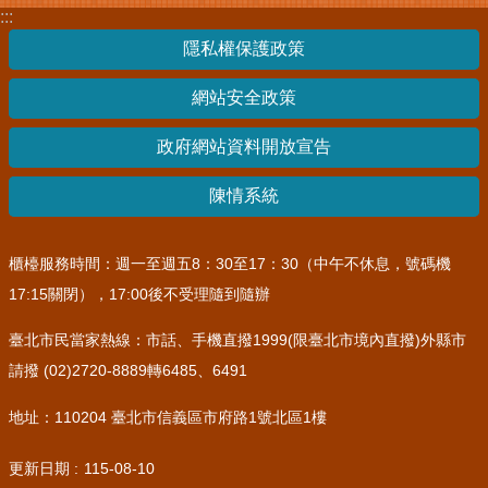
:::
隱私權保護政策
網站安全政策
政府網站資料開放宣告
陳情系統
櫃檯服務時間：週一至週五8：30至17：30（中午不休息，號碼機
17:15關閉），17:00後不受理隨到隨辦
臺北市民當家熱線：市話、手機直撥1999(限臺北市境內直撥)外縣市
請撥 (02)2720-8889轉6485、6491
地址：110204 臺北市信義區市府路1號北區1樓
更新日期
115-08-10