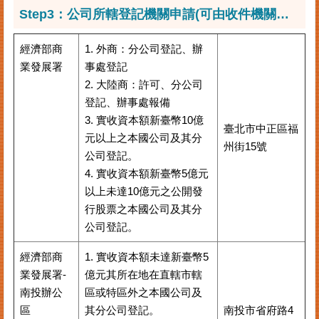
Step3：公司所轄登記機關申請(可由收件機關代收轉送正確之申登機關)
臺
北
市
經濟部商
1. 外商：分公司登記、辦
商
業發展署
事處登記
業
2. 大陸商：許可、分公司
處
登記、辦事處報備
商
3. 實收資本額新臺幣10億
臺北市中正區福
業
元以上之本國公司及其分
州街15號
登
公司登記。
記
4. 實收資本額新臺幣5億元
主
以上未達10億元之公開發
題
行股票之本國公司及其分
網
公司登記。
常
見
經濟部商
1. 實收資本額未達新臺幣5
問
業發展署-
億元其所在地在直轄市轄
答
南投辦公
區或特區外之本國公司及
區
其分公司登記。
南投市省府路4