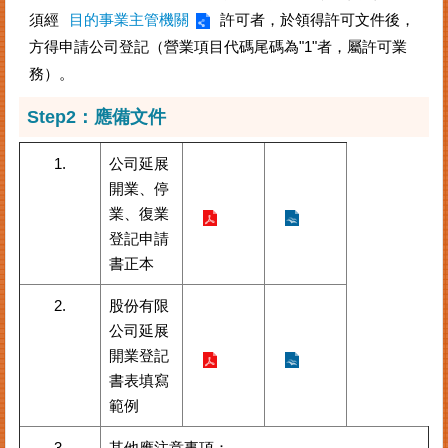
案
須經
目的事業主管機關
許可者，於領得許可文件後，
件
方得申請公司登記（營業項目代碼尾碼為"1"者，屬許可業
進
務）。
度
查
Step2：
應備文件
詢
1.
公司延展
便
民
開業、停
服
業、復業
務
登記申請
書正本
法
規
2.
股份有限
查
公司延展
詢
開業登記
統
書表填寫
計
範例
資
訊
3.
其他應注意事項：