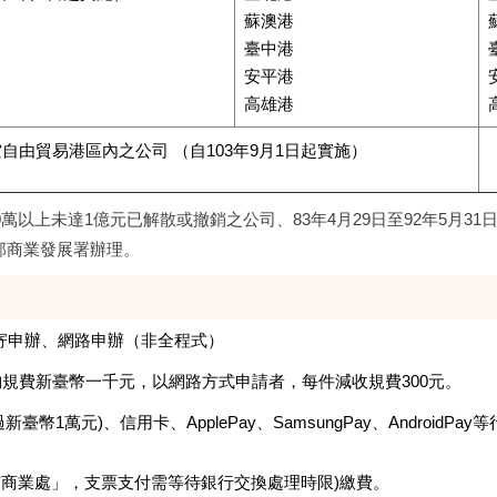
蘇澳港
臺中港
安平港
高雄港
自由貿易港區內之公司 （自103年9月1日起實施）
000萬以上未達1億元已解散或撤銷之公司、83年4月29日至92年5月
部商業發展署辦理。
郵寄申辦、網路申辦（非全程式）
繳納規費新臺幣一千元，以網路方式申請者，每件減收規費300元。
幣1萬元)、信用卡、ApplePay、SamsungPay、AndroidP
市商業處」，支票支付需等待銀行交換處理時限)繳費。