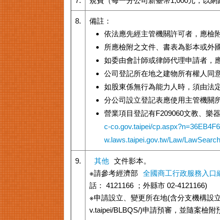
7.
規費（每一分公司新臺幣1,000元，以
8.
備註：
依法應先經主管機關許可者，應檢
所應檢附之文件、書表為影本或外
如委由會計師或律師代理申請者，應
公司登記所在地之建物所有權人同
如股東係無行為能力人時，須由法
分公司設立登記表應使用主管機關
營業項目登記有F209060文教、
c-co.gov.taipei/cp.aspx?n=36EB4
w.laws.taipei.gov.tw/Law/LawSearc
9.
其他
文件影本。
※請參考經濟部
全國商工行政服務入口
話： 4121166 ；外縣市 02-4121166)
※申請設立、變更所在地(含分支機構設
v.taipei/BLBQS/)申請預審，