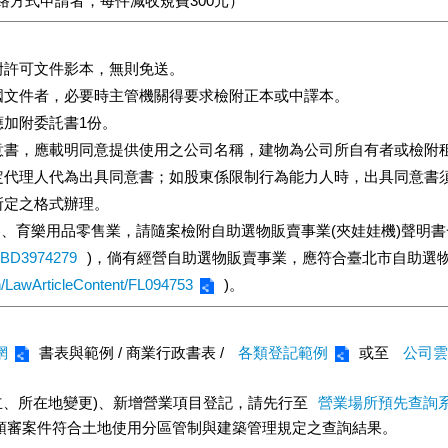
網路方式申請者，每件減收規費300元）
附許可文件影本，無則免送。
國文件者，必要時主管機關得要求檢附正本或中譯本。
加附委託書1份。
意書，應載明同意提供使用之公司名稱，建物為公司所自有者或檢附
定代理人代為出具同意書；如股東係限制行為能力人時，出具同意書
所定之格式辦理。
樂器、育樂用品零售業，請隨案檢附自助選物販賣事業(夾娃娃機)聲明
F6BD3974279
)，倘有經營自助選物販賣事業，應符合臺北市自助選
h/LawArticleContent/FL094753
)。
網
書表與範例 / 商業行政書表 /
各類登記範例
或至
公司雲
立、所在地變更)、新增營業項目登記，請先行至
營業場所預先查詢
並隨案檢附預審案件符合土地使用分區管制與建築管理規定之查詢結果。