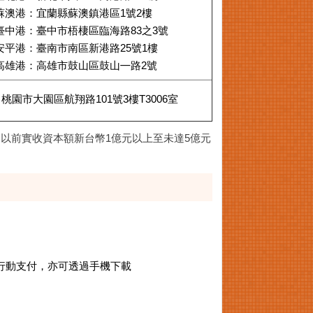
蘇澳港：宜蘭縣蘇澳鎮港區1號2樓
臺中港：臺中市梧棲區臨海路83之3號
安平港：臺南市南區新港路25號1樓
高雄港：高雄市鼓山區鼓山㇐路2號
桃園市大園區航翔路101號3樓T3006室
31日以前實收資本額新台幣1億元以上至未達5億元
ay等行動支付，亦可透過手機下載