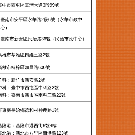
臺中市西屯區臺灣大道3段99號
臺南市安平區永華路2段6號（永華市政中
心）
臺南市新營區民治路36號（民治市政中心）
高雄市苓雅區四維三路2號
高雄市楠梓區加昌路600號
竹科：新竹市新安路2號
中科：臺中市西屯區中科路2號
南科：臺南市新市區南科三路22號
屏東縣⾧治鄉德和村神農路1號
基隆港：基隆市港西街6號4樓
臺北港：新北市八里區商港路123號