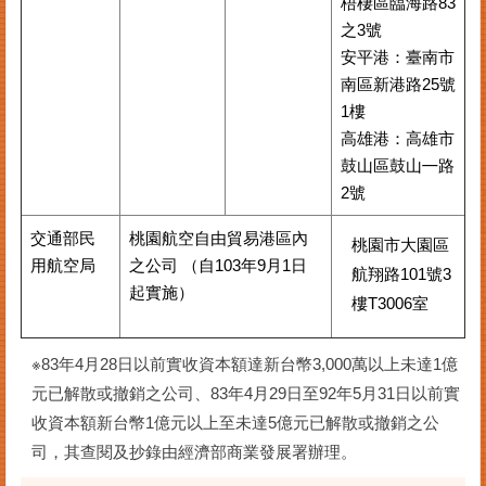
梧棲區臨海路83
之3號
安平港：臺南市
南區新港路25號
1樓
高雄港：高雄市
鼓山區鼓山㇐路
2號
交通部民
桃園航空自由貿易港區內
桃園市大園區
用航空局
之公司 （自103年9月1日
航翔路101號3
起實施）
樓T3006室
※83年4月28日以前實收資本額達新台幣3,000萬以上未達1億
元已解散或撤銷之公司、83年4月29日至92年5月31日以前實
收資本額新台幣1億元以上至未達5億元已解散或撤銷之公
司，其查閱及抄錄由經濟部商業發展署辦理。