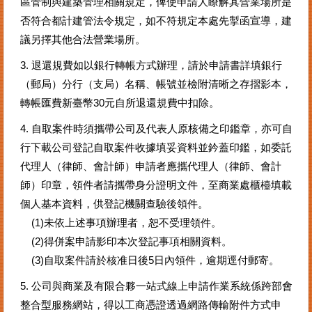
區管制與建築管理相關規定，俾使申請人瞭解其營業場所是
否符合都計建管法令規定，如不符規定本處先掣函宣導，建
議另擇其他合法營業場所。
3. 退還規費如以銀行轉帳方式辦理，請於申請書詳填銀行
（郵局）分行（支局）名稱、帳號並檢附清晰之存摺影本，
轉帳匯費新臺幣30元自所退還規費中扣除。
4. 自取案件時須攜帶公司及代表人原核備之印鑑章，亦可自
行下載公司登記自取案件收據填妥資料並鈐蓋印鑑，如委託
代理人（律師、會計師）申請者應攜代理人（律師、會計
師）印章，領件者請攜帶身分證明文件，至商業處櫃檯填載
個人基本資料，供登記機關查驗後領件。
(1)未依上述事項辦理者，恕不受理領件。
(2)得併案申請影印本次登記事項相關資料。
(3)自取案件請於核准日後5日內領件，逾期逕付郵寄。
5. 公司與商業及有限合夥一站式線上申請作業系統係跨部會
整合型服務網站，得以工商憑證透過網路傳輸附件方式申