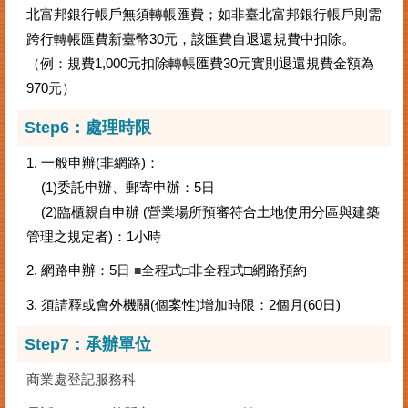
北富邦銀行帳戶無須轉帳匯費；如非臺北富邦銀行帳戶則需
跨行轉帳匯費新臺幣30元，該匯費自退還規費中扣除。
（例：規費1,000元扣除轉帳匯費30元實則退還規費金額為
970元）
Step6：處理時限
1. 一般申辦(非網路)：
(1)委託申辦、郵寄申辦：5日
(2)臨櫃親自申辦 (營業場所預審符合土地使用分區與建築
管理之規定者)：1小時
2. 網路申辦：5日
全程式
非全程式□網路預約
■
□
3. 須請釋或會外機關(個案性)增加時限：2個月(60日)
Step7：承辦單位
商業處登記服務科