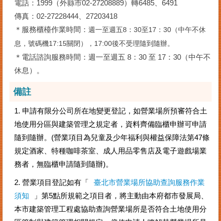
電話：1999（外縣市02-27208889）轉6485、6491
傳真：02-27228444、27203418
＊服務櫃檯作業時間：
週一至週五8：30至17：30（中午不休
息，號碼機17:15關閉），17:00後不受理隨到隨辦。
＊電話諮詢服務時間：週一至週五 8：30 至 17：30（中午不
休息）。
備註
1. 申請有限分公司所在地變更登記，如營業場所預審符合土
地使用分區與建築管理之規定者，資料齊備臨櫃申辦可申請
隨到隨辦。(營業項目為兒童及少年福利與權益保障法第47條
規定酒家、特種咖啡茶室、成人用品零售店及電子遊戲場業
務者，無臨櫃申請隨到隨辦)。
2. 營業項目登記如有
「
臺北市營業場所協助查詢服務作業
須
知
」
第5點所規範之項目者，將主動由本府都市發展局、
本市建築管理工程處協助查詢營業場所是否符合土地使用分