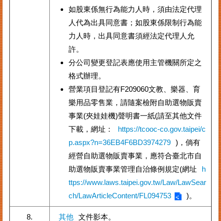
如股東係無行為能力人時，須由法定代理
人代為出具同意書；如股東係限制行為能
力人時，出具同意書須經法定代理人允
許。
分公司變更登記表應使用主管機關所定之
格式辦理。
營業項目登記有F209060文教、樂器、育
樂用品零售業，請隨案檢附自助選物販賣
事業(夾娃娃機)聲明書一紙(請至其他文件
下載，網址：
https://tcooc-co.gov.taipei/c
p.aspx?n=36EB4F6BD3974279
)，倘有
經營自助選物販賣事業，應符合臺北市自
助選物販賣事業管理自治條例規定(網址
h
ttps://www.laws.taipei.gov.tw/Law/LawSear
ch/LawArticleContent/FL094753
)。
8.
其他
文件影本。