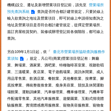
案
機構)設立、遷址及新增營業項目登記前，請先至
營業場所
件
預先查詢系統
查詢是否符合都計建管規定，只要於線上
進
輸入欲查詢之地址及營業項目，即可於線上申請得知查詢之
度
地址及營業項目是否符合都計建管規定，從擇定營業場所、
查
詢
簽訂房屋租賃契約、裝修或辦理登記前各個階段，都可線上
查詢。
便
民
服
另自109年1月1日起，依「
臺北市營業場所協助查詢服務作
務
業須知
」規定，凡公司(商業)營業項目登記有：舞廳
業、舞場業、酒家業、酒吧業、特種咖啡茶室業、視聽歌唱
法
業、三溫暖業、夜店業、電子遊戲場業、資訊休閒業、成人
規
查
用品零售業、飲酒店業、餐館業、其他餐飲業、按摩業、腳
詢
底按摩業、傳統整復推拿業、瘦身美容業、競技及休閒運動
場館業、運動訓練業、汽車修理業、機車修理業、汽機車零
統
計
件配備零售業、其他汽車服務業、遊樂園業、互動式情境體
資
驗服務業、實境體感應用服務業、寵物美容服務業、寵物食
訊