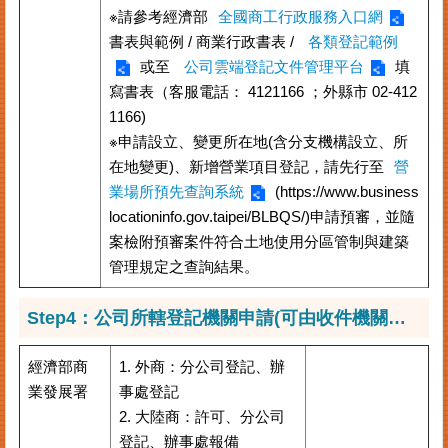
※請參考經濟部
全國商工行政服務入口網
書表與範例 / 商業行政書表 /
各類登記範例
或至
公司雲端登記文件管理平台
填
寫書表（客服電話： 4121166 ；外縣市 02-412
1166)
※申請設立、變更所在地(含分支機構設立、所
在地變更)、新增營業項目登記，請先行至
營
業場所預先查詢系統
(https://www.business
locationinfo.gov.taipei/BLBQS/)申請預審，並隨
案檢附預審案件符合土地使用分區管制與建築
管理規定之查詢結果。
Step4：公司所轄登記機關申請(可由收件機關代收轉送正確之申登機關)
經濟部商
1. 外商：分公司登記、辦
業發展署
事處登記
2. 大陸商：許可、分公司
登記、辦事處報備