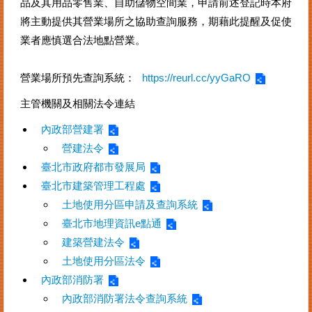
品及其用品零售業、自助儲物空間業，申請前述登記時本府
將主動提供其營業場所之協助查詢服務，期藉此提醒及促使
其
他
業者應慎選合法地點營業。
機
關
營業場所預先查詢系統：
https://reurl.cc/yyGaRO
常
主管機關及相關法令連結
見
問
內政部營建署
答
營建法令
臺北市政府都市發展局
網
臺北市建築管理工程處
站
土地使用分區申請及查詢系統
導
覽
臺北市地理資訊e點通
建築營建法令
回
土地使用分區法令
首
頁
內政部消防署
內政部消防署法令查詢系統
English