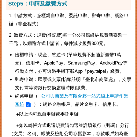
Step5：申請及繳費方式
1. 申請方式：臨櫃親自申辦、委託申辦、郵寄申辦、網路申
辦（非全程式）
2. 繳費方式：規費(登記費)每一分公司應繳納規費新臺幣一
千元，以網路方式申請者，每件減收規費300元。
臨櫃申請：現金、悠遊卡 (單筆規費不超過新臺幣1萬
元)、信用卡、ApplePay、SamsungPay、AndroidPay等
行動支付，亦可透過手機下載App「pay.taipei」繳費。
郵寄申辦：匯票或支票(抬頭註明「臺北市商業處」，支票
支付需等待銀行交換處理時限)繳費。
網路申辦（
公司與商業及有限合夥一站式線上申請作業
系統
）：網路金融帳戶、晶片金融卡、信用卡。
※以上均可親自申辦或委託申辦
※如以轉帳方式退還規費請勾選並詳填銀行（郵局）分行
（支局）名稱、帳號及檢附公司存摺影本，存款帳戶如為臺