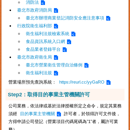
消防法
臺
臺北市政府消防局
北
臺北市辦理商業登記消防安全應注意事項
市
商
行政院衛生福利部
業
衛生福利法規檢索系統
處
食品資訊系統入口網
商
食品業者登錄平台
業
臺北市政府衛生局
登
臺北市營業衛生管理自治條例
記
衛生福利法規
主
題
營業場所預先查詢系統：
https://reurl.cc/yyGaRO
網
Step2：取得目的事業主管機關許可
常
見
公司業務，依法律或基於法律授權所定之命令，規定其業務
問
須經
目的事業主管機關
許可者，於領得許可文件後，
答
方得申請公司登記（營業項目代碼尾碼為"1"者，屬許可業
務）。