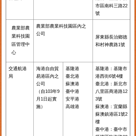
市區南科三路22
號
農業部農業科技園區內之
農業部農
公司
業科技園
屏東縣⾧治鄉德
區管理中
和村神農路1號
心
交通航港
海港自由貿
基隆港
基隆港：基隆市
局
易港區內之
臺北港
港西街6號4樓
公司
蘇澳港
臺北港：新北市
（自103年9
臺中港
八里區商港路12
月1日起實
安平港
3號
施）
高雄港
蘇澳港：宜蘭縣
蘇澳鎮港區1號2
樓
臺中港：臺中市