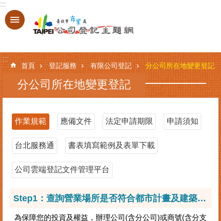
:::
跳到主要內容區塊
進
階
搜
:::
尋
首頁
登記服務
有限公司登記
分公司所在地變更登記
分公司所在地變更登記
登
記
作業規範
應備文件
法定申請期限
申請須知
服
務
台北服務通
書表填寫範例及表單下載
基
本
公司雲端登記文件管理平台
資
料
Step1：查詢營業場所是否符合都市計畫及建築管理法規
查
詢
為保障您的投資及權益，辦理公司(含分公司)或商號(含分支