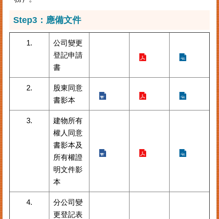
Step3：應備文件
1.
公司變更
登記申請
書
2.
股東同意
書影本
3.
建物所有
權人同意
書影本及
所有權證
明文件影
本
4.
分公司變
更登記表