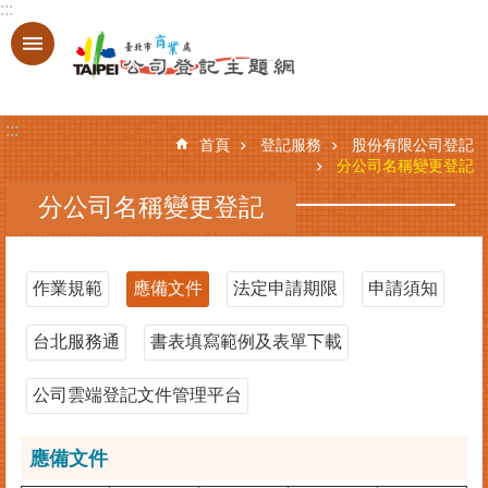
:::
跳到主要內容區塊
進
階
搜
:::
尋
首頁
登記服務
股份有限公司登記
分公司名稱變更登記
分公司名稱變更登記
登
記
服
作業規範
應備文件
法定申請期限
申請須知
務
台北服務通
書表填寫範例及表單下載
基
本
資
公司雲端登記文件管理平台
料
查
應備文件
詢