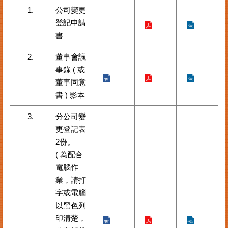
案
1.
公司變更
件
登記申請
進
書
度
查
2.
董事會議
詢
事錄 ( 或
董事同意
便
書 ) 影本
民
服
3.
分公司變
務
更登記表
法
2份。
規
( 為配合
查
電腦作
詢
業，請打
統
字或電腦
計
以黑色列
資
印清楚，
訊