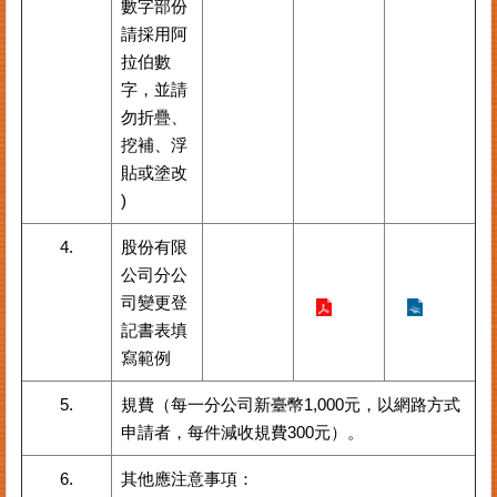
數字部份
請採用阿
其
他
拉伯數
機
字，並請
關
勿折疊、
挖補、浮
常
貼或塗改
見
問
)
答
4.
股份有限
公司分公
網
司變更登
站
記書表填
導
覽
寫範例
回
5.
規費（每一分公司新臺幣1,000元，以網路方式
首
申請者，每件減收規費300元）。
頁
6.
其他應注意事項：
English