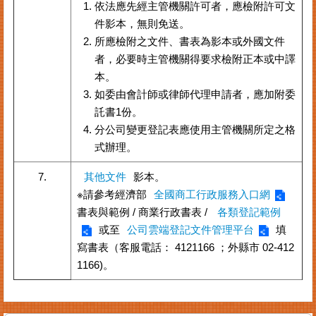
依法應先經主管機關許可者，應檢附許可文
臺
件影本，無則免送。
北
所應檢附之文件、書表為影本或外國文件
市
者，必要時主管機關得要求檢附正本或中譯
商
本。
業
處
如委由會計師或律師代理申請者，應加附委
託書1份。
商
分公司變更登記表應使用主管機關所定之格
業
式辦理。
登
記
7.
其他文件
影本。
主
題
※請參考經濟部
全國商工行政服務入口網
網
書表與範例 / 商業行政書表 /
各類登記範例
或至
公司雲端登記文件管理平台
填
常
寫書表（客服電話： 4121166 ；外縣市 02-412
見
問
1166)。
答