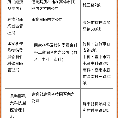
府（經濟
億元其所在地在高雄市轄
維三路2號
發展局）
區內之本國公司
經濟部產
產業園區內之公司
高雄市楠梓區加
業園區管
昌路600號
理局
國家科學
竹科：新竹市新
國家科學及技術委員會科
及技術委
安路2號
學工業園區內之公司（竹
員會新竹
中科：臺中市西
科、中科、南科）
科學園區
屯區中科路2號
管理局
南科：臺南市新
市區南科三路22
號
農業部農業科技園區內之
農業部農
公司
業科技園
屏東縣⾧治鄉德
區管理中
和村神農路1號
心