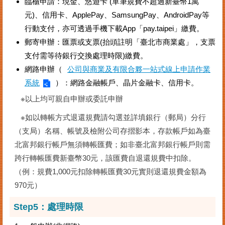
臨櫃申請：現金、悠遊卡 (單筆規費不超過新臺幣1萬
元)、信用卡、ApplePay、SamsungPay、AndroidPay等
行動支付，亦可透過手機下載App「pay.taipei」繳費。
郵寄申辦：匯票或支票(抬頭註明「臺北市商業處」，支票
支付需等待銀行交換處理時限)繳費。
網路申辦（
公司與商業及有限合夥一站式線上申請作業
系統
）：網路金融帳戶、晶片金融卡、信用卡。
※以上均可親自申辦或委託申辦
※如以轉帳方式退還規費請勾選並詳填銀行（郵局）分行
（支局）名稱、帳號及檢附公司存摺影本，存款帳戶如為臺
北富邦銀行帳戶無須轉帳匯費；如非臺北富邦銀行帳戶則需
跨行轉帳匯費新臺幣30元，該匯費自退還規費中扣除。
（例：規費1,000元扣除轉帳匯費30元實則退還規費金額為
970元）
Step5：
處理時限