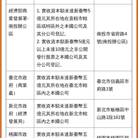
經濟部商
1. 實收資本額未達新臺幣5
業發展署-
億元其所在地在直轄市轄
南投辦公
區或特區外之本國公司及
區
其分公司登記。
南投市省府路4
2. 實收資本額新臺幣5億元
號(南投辦公區)
以上未達10億元之非公開
發行股票之本國公司及其
分公司登記。
臺北市政
實收資本額未達新臺幣五
臺北市信義區市
府（商業
億元其所在地在臺北市轄
府路1號
處）
區內之本國公司
新北市政
實收資本額未達新臺幣五
新北市板橋區中
府（經濟
億元其所在地在新北市轄
山路1段161號
發展局）
區內之本國公司
桃園市政
實收資本額未達新臺幣五
桃園市桃園區縣