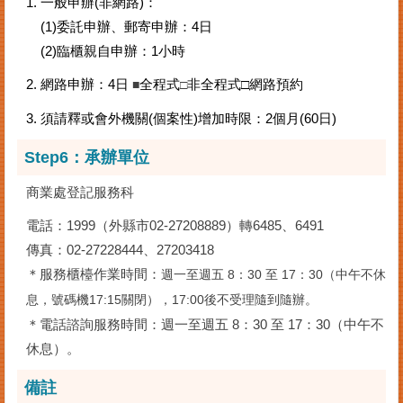
1. 一般申辦(非網路)：
(1)委託申辦、郵寄申辦：4日
(2)臨櫃親自申辦：1小時
2. 網路申辦：4日
全程式
非全程式□網路預約
■
□
3. 須請釋或會外機關(個案性)增加時限：2個月(60日)
Step6：
承辦單位
商業處登記服務科
電話：1999（外縣市02-27208889）轉6485、6491
傳真：02-27228444、27203418
＊服務櫃檯作業時間：
週一至週五 8：30 至 17：30（中午不休
息，號碼機17:15關閉），17:00後不受理隨到隨辦
。
＊電話諮詢服務時間：週一至週五 8：30 至 17：30（中午不
休息）。
備註