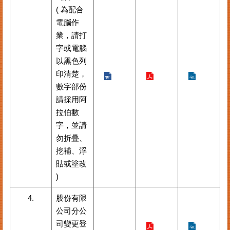
( 為配合
其
電腦作
他
業，請打
機
字或電腦
關
以黑色列
常
印清楚，
見
數字部份
問
請採用阿
答
拉伯數
字，並請
網
勿折疊、
站
挖補、浮
導
貼或塗改
覽
)
回
首
4.
股份有限
頁
公司分公
司變更登
English