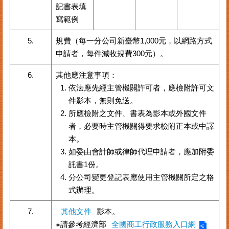
記書表填
臺
寫範例
北
市
5.
規費（每一分公司新臺幣1,000元，以網路方式
商
申請者，每件減收規費300元）。
業
處
6.
其他應注意事項：
商
依法應先經主管機關許可者，應檢附許可文
業
件影本，無則免送。
登
所應檢附之文件、書表為影本或外國文件
記
者，必要時主管機關得要求檢附正本或中譯
主
本。
題
網
如委由會計師或律師代理申請者，應加附委
託書1份。
常
分公司變更登記表應使用主管機關所定之格
見
式辦理。
問
答
7.
其他文件
影本。
※請參考經濟部
全國商工行政服務入口網