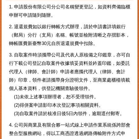
1. 申請股份有限公司分公司名稱變更登記，如資料齊備臨櫃
申辦可申請隨到隨辦。
2. 退還規費如以銀行轉帳方式辦理，請於申請書詳填銀行
（郵局）分行（支局）名稱、帳號並檢附清晰之存摺影本，
轉帳匯費新臺幣30元自所退還規費中扣除。
3. 自取案件時須攜帶公司及代表人原核備之印鑑章，亦可自
行下載公司登記自取案件收據填妥資料並鈐蓋印鑑，如委託
代理人（律師、會計師）申請者應攜代理人（律師、會計
師）印章，領件者請攜帶身分證明文件，至商業處櫃檯填載
個人基本資料，供登記機關查驗後領件。
(1)未依上述事項辦理者，恕不受理領件。
(2)得併案申請影印本次登記事項相關資料。
(3)自取案件請於核准日後5日內領件，逾期逕付郵寄。
4. 公司與商業及有限合夥一站式線上申請作業系統係跨部會
整合型服務網站，得以工商憑證透過網路傳輸附件方式申