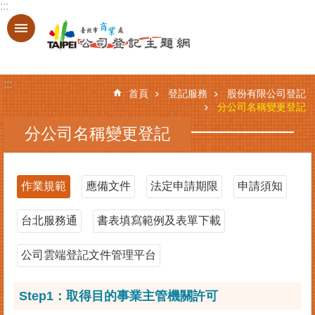
:::
跳到主要內容區塊
進
階
搜
:::
尋
首頁
登記服務
股份有限公司登記
分公司名稱變更登記
分公司名稱變更登記
登
記
服
作業規範
應備文件
法定申請期限
申請須知
務
台北服務通
書表填寫範例及表單下載
基
本
資
公司雲端登記文件管理平台
料
查
Step1：取得目的事業主管機關許可
詢