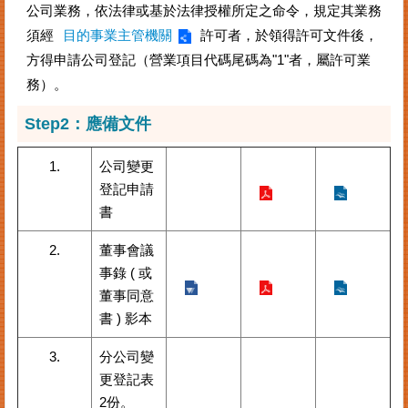
公司業務，依法律或基於法律授權所定之命令，規定其業務
案
須經
目的事業主管機關
許可者，於領得許可文件後，
件
進
方得申請公司登記（營業項目代碼尾碼為"1"者，屬許可業
度
務）。
查
詢
Step2：
應備文件
便
1.
公司變更
民
登記申請
服
務
書
法
2.
董事會議
規
事錄 ( 或
查
董事同意
詢
書 ) 影本
統
3.
分公司變
計
更登記表
資
訊
2份。