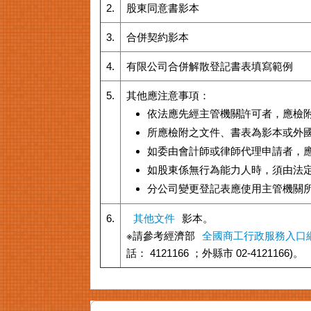
2.
股東同意書影本
3.
合併契約影本
4.
有限公司合併解散登記書表填寫範例
5.
其他應注意事項：
依法應先經主管機關許可者，應檢
所應檢附之文件、書表為影本或外
如委由會計師或律師代理申請者，應
如股東係無行為能力人時，須由法
分公司變更登記表應使用主管機關
6.
其他文件
影本。
※請參考經濟部
全國商工行政服務入口
話： 4121166 ；外縣市 02-4121166)。