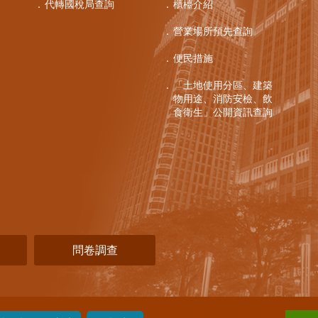
代轉國稅局查詢
櫃檯介紹
營業場所預先查詢
便民措施
「土地使用分區、建築
物用途、消防安檢、飲
食衛生」公開資訊查詢
問卷調查