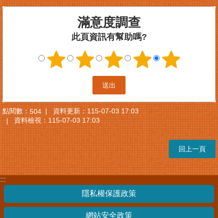
案
滿意度調查
件
進
此頁資訊有幫助嗎?
度
查
詢
便
民
服
點閱數：
資料更新：
115-07-03 17:03
504
務
資料檢視：
115-07-03 17:03
法
規
回上一頁
查
詢
:::
統
計
隱私權保護政策
資
訊
網站安全政策