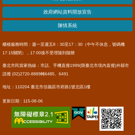
其
政府網站資料開放宣告
他
機
陳情系統
關
常
櫃檯服務時間：週一至週五8：30至17：30（中午不休息，號碼機
見
17:15關閉），17:00後不受理隨到隨辦
問
答
臺北市民當家熱線：市話、手機直撥1999(限臺北市境內直撥)外縣市
請撥 (02)2720-8889轉6485、6491
網
站
地址：110204 臺北市信義區市府路1號北區1樓
導
覽
更新日期
115-08-06
回
首
頁
English