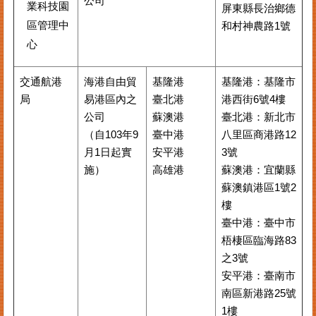
公司
業科技園
屏東縣⾧治鄉德
區管理中
和村神農路1號
心
交通航港
海港自由貿
基隆港
基隆港：基隆市
局
易港區內之
臺北港
港西街6號4樓
公司
蘇澳港
臺北港：新北市
（自103年9
臺中港
八里區商港路12
月1日起實
安平港
3號
施）
高雄港
蘇澳港：宜蘭縣
蘇澳鎮港區1號2
樓
臺中港：臺中市
梧棲區臨海路83
之3號
安平港：臺南市
南區新港路25號
1樓