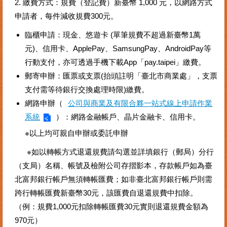
2. 繳費方式：規費（登記費）新臺幣 1,000 元，以網路方式
申請者，每件減收規費300元。
臨櫃申請：現金、悠遊卡 (單筆規費不超過新臺幣1萬
元)、信用卡、ApplePay、SamsungPay、AndroidPay等
行動支付，亦可透過手機下載App「pay.taipei」繳費。
郵寄申辦：匯票或支票(抬頭註明「臺北市商業處」，支票
支付需等待銀行交換處理時限)繳費。
網路申辦（
公司與商業及有限合夥一站式線上申請作業
系統
）：網路金融帳戶、晶片金融卡、信用卡。
※以上均可親自申辦或委託申辦
※如以轉帳方式退還規費請勾選並詳填銀行（郵局）分行
（支局）名稱、帳號及檢附公司存摺影本，存款帳戶如為臺
北富邦銀行帳戶無須轉帳匯費；如非臺北富邦銀行帳戶則需
跨行轉帳匯費新臺幣30元，該匯費自退還規費中扣除。
（例：規費1,000元扣除轉帳匯費30元實則退還規費金額為
970元）