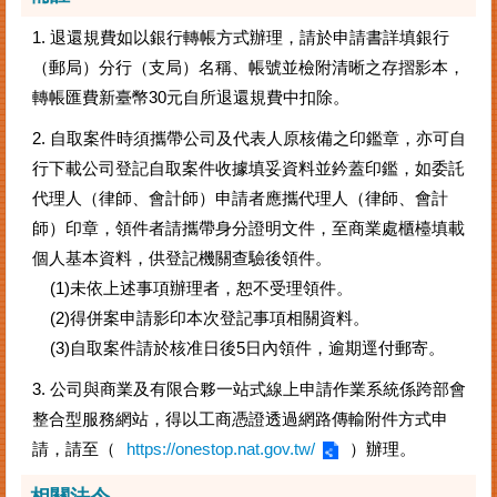
1. 退還規費如以銀行轉帳方式辦理，請於申請書詳填銀行
（郵局）分行（支局）名稱、帳號並檢附清晰之存摺影本，
轉帳匯費新臺幣30元自所退還規費中扣除。
2. 自取案件時須攜帶公司及代表人原核備之印鑑章，亦可自
行下載公司登記自取案件收據填妥資料並鈐蓋印鑑，如委託
代理人（律師、會計師）申請者應攜代理人（律師、會計
師）印章，領件者請攜帶身分證明文件，至商業處櫃檯填載
個人基本資料，供登記機關查驗後領件。
(1)未依上述事項辦理者，恕不受理領件。
(2)得併案申請影印本次登記事項相關資料。
(3)自取案件請於核准日後5日內領件，逾期逕付郵寄。
3. 公司與商業及有限合夥一站式線上申請作業系統係跨部會
整合型服務網站，得以工商憑證透過網路傳輸附件方式申
請，請至（
https://onestop.nat.gov.tw/
）辦理。
相關法令