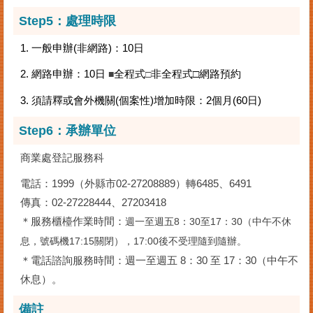
Step5：處理時限
1. 一般申辦(非網路)：10日
2. 網路申辦：10日
全程式
非全程式□網路預約
■
□
3. 須請釋或會外機關(個案性)增加時限：2個月(60日)
Step6：承辦單位
商業處登記服務科
電話：1999（外縣市02-27208889）轉6485、6491
傳真：02-27228444、27203418
＊服務櫃檯作業時間：
週一至週五8：30至17：30（中午不休
息，號碼機17:15關閉），17:00後不受理隨到隨辦。
＊電話諮詢服務時間：週一至週五 8：30 至 17：30（中午不
休息）。
備註