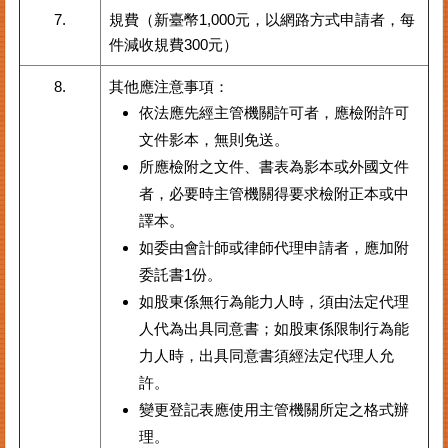
7.
規費（新臺幣1,000元，以網路方式申請者，每
臺
件減收規費300元）
北
市
8.
其他應注意事項：
商
業
依法應先經主管機關許可者，應檢附許可
處
文件影本，無則免送。
所應檢附之文件、書表為影本或外國文件
商
業
者，必要時主管機關得要求檢附正本或中
登
譯本。
記
如委由會計師或律師代理申請者，應加附
主
題
委託書1份。
網
如股東係無行為能力人時，須由法定代理
人代為出具同意書；如股東係限制行為能
常
見
力人時，出具同意書須經法定代理人允
問
許。
答
變更登記表應使用主管機關所定之格式辦
理。