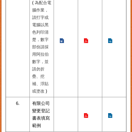
(
為配合電
其
腦作業，
他
請打字或
機
電腦以黑
關
色列印清
楚，數字
常
見
部份請採
問
用阿拉伯
答
數字，並
請勿折
網
疊、挖
站
補、浮貼
導
)
或塗改
覽
6.
有限公司
回
變更登記
首
頁
書表填寫
範例
English