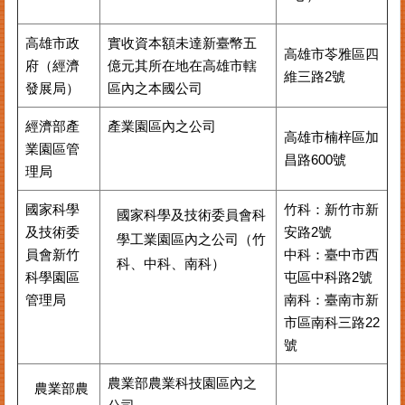
高雄市政
實收資本額未達新臺幣五
高雄市苓雅區四
府（經濟
億元其所在地在高雄市轄
維三路2號
發展局）
區內之本國公司
經濟部產
產業園區內之公司
高雄市楠梓區加
業園區管
昌路600號
理局
國家科學
竹科：新竹市新
國家科學及技術委員會科
及技術委
安路2號
學工業園區內之公司（竹
員會新竹
中科：臺中市西
科、中科、南科）
科學園區
屯區中科路2號
管理局
南科：臺南市新
市區南科三路22
號
農業部農業科技園區內之
農業部農