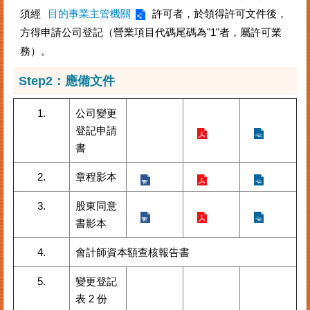
案
須經
目的事業主管機關
許可者，於領得許可文件後，
件
方得申請公司登記（營業項目代碼尾碼為"1"者，屬許可業
進
務）。
度
查
Step2：應備文件
詢
1.
公司變更
便
民
登記申請
服
書
務
2.
章程影本
法
規
3.
股東同意
查
書影本
詢
4.
會計師資本額查核報告書
統
計
5.
變更登記
資
表 2 份
訊