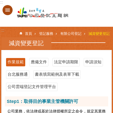
:::
跳到主要內容區塊
進
階
搜
:::
尋
首頁
登記服務
有限公司登記
減資變更登記
減資變更登記
登
記
作業規範
應備文件
法定申請期限
申請須知
服
務
台北服務通
書表填寫範例及表單下載
基
本
公司雲端登記文件管理平台
資
料
Step1：取得目的事業主管機關許可
查
詢
公司業務，依法律或基於法律授權所定之命令，規定其業務