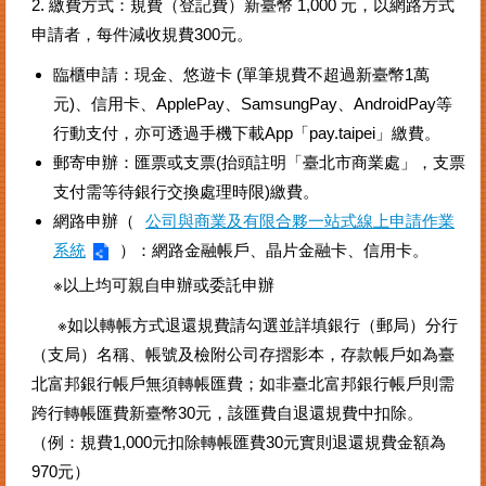
2. 繳費方式：規費（登記費）新臺幣 1,000 元，以網路方式
申請者，每件減收規費300元。
臨櫃申請：現金、悠遊卡 (單筆規費不超過新臺幣1萬
元)、信用卡、ApplePay、SamsungPay、AndroidPay等
行動支付，亦可透過手機下載App「pay.taipei」繳費。
郵寄申辦：匯票或支票(抬頭註明「臺北市商業處」，支票
支付需等待銀行交換處理時限)繳費。
網路申辦（
公司與商業及有限合夥一站式線上申請作業
系統
）：網路金融帳戶、晶片金融卡、信用卡。
※以上均可親自申辦或委託申辦
※如以轉帳方式退還規費請勾選並詳填銀行（郵局）分行
（支局）名稱、帳號及檢附公司存摺影本，存款帳戶如為臺
北富邦銀行帳戶無須轉帳匯費；如非臺北富邦銀行帳戶則需
跨行轉帳匯費新臺幣30元，該匯費自退還規費中扣除。
（例：規費1,000元扣除轉帳匯費30元實則退還規費金額為
970元）