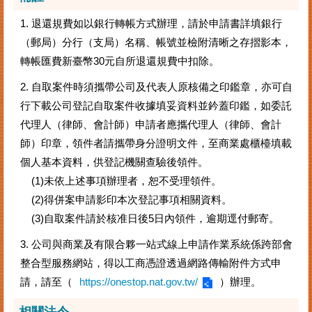
1. 退還規費如以銀行轉帳方式辦理，請於申請書詳填銀行
（郵局）分行（支局）名稱、帳號並檢附清晰之存摺影本，
轉帳匯費新臺幣30元自所退還規費中扣除。
2. 自取案件時須攜帶公司及代表人原核備之印鑑章，亦可自
行下載公司登記自取案件收據填妥資料並鈐蓋印鑑，如委託
代理人（律師、會計師）申請者應攜代理人（律師、會計
師）印章，領件者請攜帶身分證明文件，至商業處櫃檯填載
個人基本資料，供登記機關查驗後領件。
(1)未依上述事項辦理者，恕不受理領件。
(2)得併案申請影印本次登記事項相關資料。
(3)自取案件請於核准日後5日內領件，逾期逕付郵寄。
3. 公司與商業及有限合夥一站式線上申請作業系統係跨部會
整合型服務網站，得以工商憑證透過網路傳輸附件方式申
請，請至（
https://onestop.nat.gov.tw/
）辦理。
相關法令