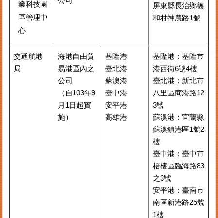
公司
業科技園
屏東縣⾧治鄉德
區管理中
和村神農路1號
心
交通航港
海港自由貿
基隆港
基隆港：基隆市
局
易港區內之
臺北港
港西街6號4樓
公司
蘇澳港
臺北港：新北市
（自103年9
臺中港
八里區商港路12
月1日起實
安平港
3號
施）
高雄港
蘇澳港：宜蘭縣
蘇澳鎮港區1號2
樓
臺中港：臺中市
梧棲區臨海路83
之3號
安平港：臺南市
南區新港路25號
1樓