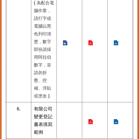
(
為配合電
其
腦作業，
他
請打字或
機
電腦以黑
關
色列印清
楚，數字
常
見
部份請採
問
用阿拉伯
答
數字，並
請勿折
網
疊、挖
站
補、浮貼
導
)
或塗改
覽
6.
有限公司
回
變更登記
首
頁
書表填寫
範例
English