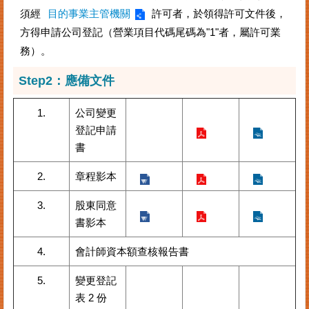
案
須經
目的事業主管機關
許可者，於領得許可文件後，
件
方得申請公司登記（營業項目代碼尾碼為"1"者，屬許可業
進
務）。
度
查
Step2：應備文件
詢
1.
公司變更
便
民
登記申請
服
書
務
2.
章程影本
法
規
3.
股東同意
查
書影本
詢
4.
會計師資本額查核報告書
統
計
5.
變更登記
資
表 2 份
訊