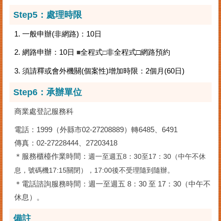
Step5：處理時限
1. 一般申辦(非網路)：10日
2. 網路申辦：10日
全程式
非全程式□網路預約
■
□
3. 須請釋或會外機關(個案性)增加時限：2個月(60日)
Step6：承辦單位
商業處登記服務科
電話：1999（外縣市02-27208889）轉6485、6491
傳真：02-27228444、27203418
＊服務櫃檯作業時間：
週一至週五8：30至17：30（中午不休
息，號碼機17:15關閉），17:00後不受理隨到隨辦。
＊電話諮詢服務時間：週一至週五 8：30 至 17：30（中午不
休息）。
備註