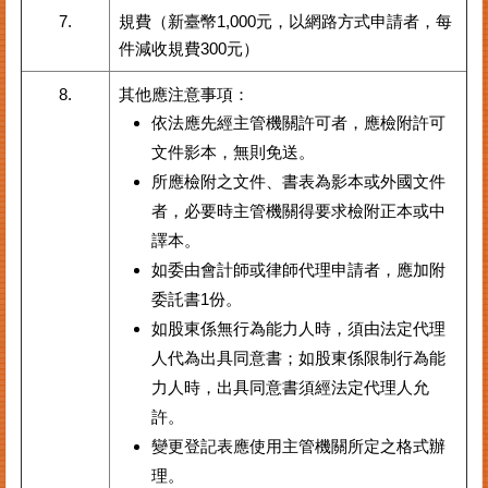
7.
規費（新臺幣1,000元，以網路方式申請者，每
臺
件減收規費300元）
北
市
8.
其他應注意事項：
商
業
依法應先經主管機關許可者，應檢附許可
處
文件影本，無則免送。
所應檢附之文件、書表為影本或外國文件
商
業
者，必要時主管機關得要求檢附正本或中
登
譯本。
記
如委由會計師或律師代理申請者，應加附
主
題
委託書1份。
網
如股東係無行為能力人時，須由法定代理
人代為出具同意書；如股東係限制行為能
常
見
力人時，出具同意書須經法定代理人允
問
許。
答
變更登記表應使用主管機關所定之格式辦
理。