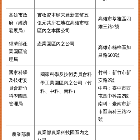
高雄市政
實收資本額未達新臺幣五
高雄市苓雅區四
府（經濟
億元其所在地在高雄市轄
維三路2號
發展局）
區內之本國公司
經濟部產
產業園區內之公司
高雄市楠梓區加
業園區管
昌路600號
理局
國家科學
竹科：新竹市新
國家科學及技術委員會科
及技術委
安路2號
學工業園區內之公司（竹
員會新竹
中科：臺中市西
科、中科、南科）
科學園區
屯區中科路2號
管理局
南科：臺南市新
市區南科三路22
號
農業部農業科技園區內之
農業部農