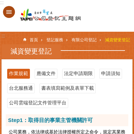
:::
跳到主要內容區塊
進
階
搜
:::
尋
首頁
登記服務
有限公司登記
減資變更登記
減資變更登記
登
記
作業規範
應備文件
法定申請期限
申請須知
服
務
台北服務通
書表填寫範例及表單下載
基
本
公司雲端登記文件管理平台
資
料
Step1：取得目的事業主管機關許可
查
詢
公司業務，依法律或基於法律授權所定之命令，規定其業務