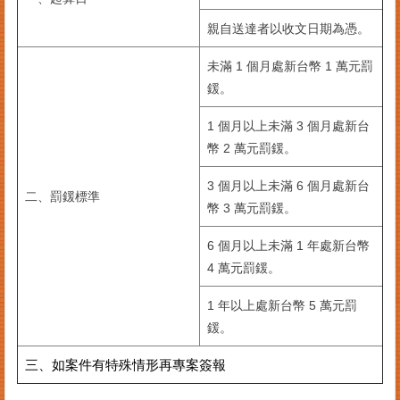
臺
親自送達者以收文日期為憑。
北
市
未滿 1 個月處新台幣 1 萬元罰
商
鍰。
業
處
1 個月以上未滿 3 個月處新台
幣 2 萬元罰鍰。
商
業
3 個月以上未滿 6 個月處新台
登
二、罰鍰標準
記
幣 3 萬元罰鍰。
主
題
6 個月以上未滿 1 年處新台幣
網
4 萬元罰鍰。
常
1 年以上處新台幣 5 萬元罰
見
鍰。
問
答
三、如案件有特殊情形再專案簽報