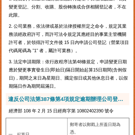
變更登記、分割、收購、股份轉換或合併相關登記者，不在
其
此限。
他
機
2. 公司業務，依法律或基於法律授權所定之命令，規定其業
關
務須經政府許可，而許可法令規定其應經目的事業主管機關
常
許可者，於領得許可文件後 15 日內申請公司登記（營業項目
見
代碼尾碼為 "1" 者，屬許可業務）。
問
答
3. 法定申請期限：依行政程序法第48條規定，申請變更日期
應於變更事實發生日(即始日)隔日開始起算15日期間(含例假
網
日)，期間之末日為星期日、國定假日或其他休息日者，以假
站
期隔日作為期間屆滿日。
導
覽
違反公司法第387條第4項規定逾期辦理公司登記之罰鍰裁量要點
回
經濟部 108 年 2 月 15 日經商字第 10802402390 號令
首
頁
郵寄者以郵戳上所蓋日期為
English
憑。
一、起算日