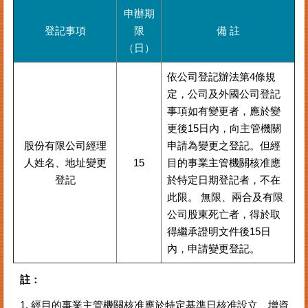
案
申辦期
件
登記事項
限
備 註
進
（日）
度
查
依公司登記辦法第4條規
詢
定，公司及外國公司登記
事項如有變更者，應於變
便
更後15日內，向主管機關
民
服
股份有限公司經理
申請為變更之登記。但經
務
人姓名、地址變更
15
目的事業主管機關核准應
登記
於特定日期登記者，不在
法
此限。 無限、兩合及有限
規
公司股東死亡者，得於取
查
詢
得繼承證明文件後15日
內，申請變更登記。
統
計
註：
資
訊
1. 經目的事業主管機關核准應於特定基準日核准設立、增資