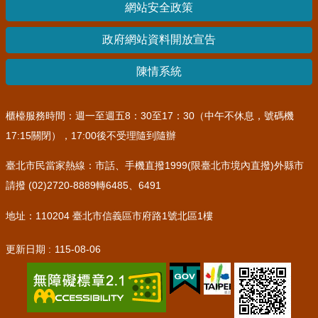
網站安全政策
政府網站資料開放宣告
陳情系統
櫃檯服務時間：週一至週五8：30至17：30（中午不休息，號碼機
17:15關閉），17:00後不受理隨到隨辦
臺北市民當家熱線：市話、手機直撥1999(限臺北市境內直撥)外縣市
請撥 (02)2720-8889轉6485、6491
地址：110204 臺北市信義區市府路1號北區1樓
更新日期
115-08-06