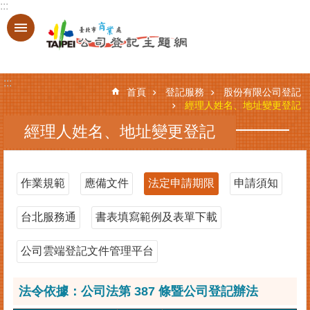
:::
跳到主要內容區塊
進
階
搜
:::
尋
首頁
登記服務
股份有限公司登記
經理人姓名、地址變更登記
經理人姓名、地址變更登記
登
記
服
作業規範
應備文件
法定申請期限
申請須知
務
台北服務通
書表填寫範例及表單下載
基
本
資
公司雲端登記文件管理平台
料
查
法令依據：公司法第 387 條暨公司登記辦法
詢