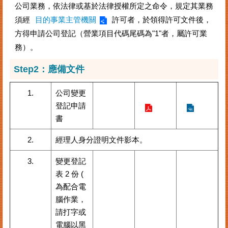
公司業務，依法律或基於法律授權所定之命令，規定其業務
案
須經
目的事業主管機關
許可者，於領得許可文件後，
件
進
方得申請公司登記（營業項目代碼尾碼為"1"者，屬許可業
度
務）。
查
詢
Step2：
應備文件
便
1.
公司變更
民
登記申請
服
務
書
法
2.
經理人身分證明文件影本。
規
查
3.
變更登記
詢
表 2 份 (
為配合電
統
腦作業，
計
請打字或
資
訊
電腦以黑