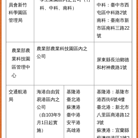
員會新竹
中科：臺中市西
科、中科、南科）
科學園區
屯區中科路2號
管理局
南科：臺南市新
市區南科三路22
號
農業部農業科技園區內之
農業部農
公司
業科技園
屏東縣⾧治鄉德
區管理中
和村神農路1號
心
交通航港
海港自由貿
基隆港
基隆港：基隆市
局
易港區內之
臺北港
港西街6號4樓
公司
蘇澳港
臺北港：新北市
（自103年9
臺中港
八里區商港路12
月1日起實
安平港
3號
施）
高雄港
蘇澳港：宜蘭縣
蘇澳鎮港區1號2