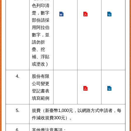
色列印清
其
楚，數字
他
部份請採
機
用阿拉伯
關
數字，並
常
請勿折
見
疊、挖
問
補、浮貼
答
或塗改 )
網
4.
股份有限
站
公司變更
導
登記書表
覽
填寫範例
回
5.
規費（新臺幣1,000元，以網路方式申請者，每
首
頁
件減收規費300元）。
English
6.
其他應注意事項：