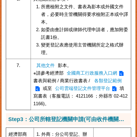
所應檢附之文件、書表為影本或外國文件
臺
北
者，必要時主管機關得要求檢附正本或中譯
市
本。
商
如委由會計師或律師代理申請者，應加附委
業
託書1份。
處
變更登記表應使用主管機關所定之格式辦
商
理。
業
登
7.
其他文件
影本。
記
※請參考經濟部
全國商工行政服務入口網
主
書表與範例 / 商業行政書表 /
各類登記範例
題
或至
公司雲端登記文件管理平台
填
網
寫書表（客服電話： 4121166 ；外縣市 02-412
常
1166)。
見
問
Step3：公司所轄登記機關申請(可由收件機關代收轉送正確之申登機關)
答
經濟部商
1. 外商：分公司登記、辦