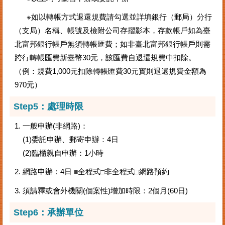
※如以轉帳方式退還規費請勾選並詳填銀行（郵局）分行
（支局）名稱、帳號及檢附公司存摺影本，存款帳戶如為臺
北富邦銀行帳戶無須轉帳匯費；如非臺北富邦銀行帳戶則需
跨行轉帳匯費新臺幣30元，該匯費自退還規費中扣除。
（例：規費1,000元扣除轉帳匯費30元實則退還規費金額為
970元）
Step5：
處理時限
1. 一般申辦(非網路)：
(1)委託申辦、郵寄申辦：4日
(2)臨櫃親自申辦：1小時
2. 網路申辦：4日
全程式
非全程式□網路預約
■
□
3. 須請釋或會外機關(個案性)增加時限：2個月(60日)
Step6：
承辦單位