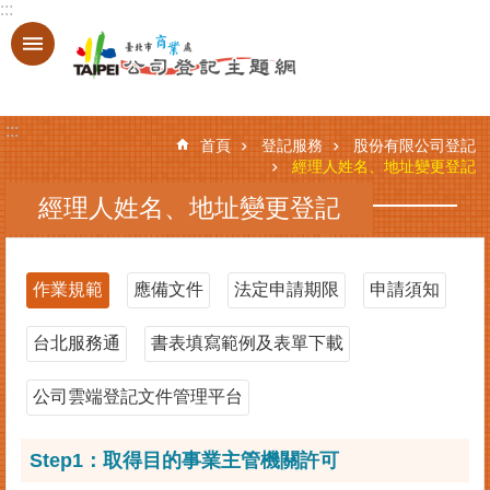
:::
跳到主要內容區塊
進
階
搜
:::
尋
首頁
登記服務
股份有限公司登記
經理人姓名、地址變更登記
經理人姓名、地址變更登記
登
記
服
作業規範
應備文件
法定申請期限
申請須知
務
台北服務通
書表填寫範例及表單下載
基
本
資
公司雲端登記文件管理平台
料
查
Step1：取得目的事業主管機關許可
詢