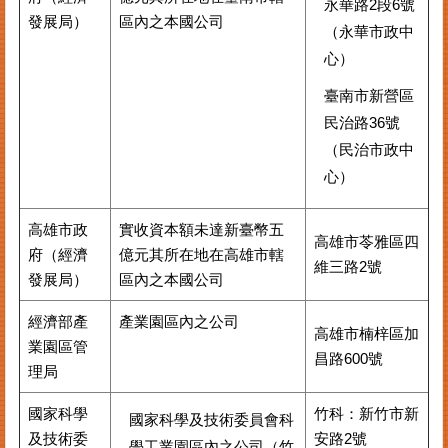
永華路2段6號
發展局）
區內之本國公司
（永華市政中
心）
臺南市新營區
民治路36號
（民治市政中
心）
高雄市政
實收資本額未達新臺幣五
高雄市苓雅區四
府（經濟
億元其所在地在高雄市轄
維三路2號
發展局）
區內之本國公司
經濟部產
產業園區內之公司
高雄市楠梓區加
業園區管
昌路600號
理局
國家科學
竹科：新竹市新
國家科學及技術委員會科
及技術委
安路2號
學工業園區內之公司（竹