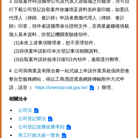
3. 自取案件時須攜帶公司及代表人原核備之印鑑章，亦可自
行下載公司登記自取案件收據填妥資料並鈐蓋印鑑，如委託
代理人（律師、會計師）申請者應攜代理人（律師、會計
師）印章，領件者請攜帶身分證明文件，至商業處櫃檯填載
個人基本資料，供登記機關查驗後領件。
(1)未依上述事項辦理者，恕不受理領件。
(2)得併案申請影印本次登記事項相關資料。
(3)自取案件請於核准日後5日內領件，逾期逕付郵寄。
4. 公司與商業及有限合夥一站式線上申請作業系統係跨部會
整合型服務網站，得以工商憑證透過網路傳輸附件方式申
請，請至（
https://onestop.nat.gov.tw/
）辦理。
相關法令
公司法
公司登記辦法
公司登記規費收費準則
商工行政法規一覽表