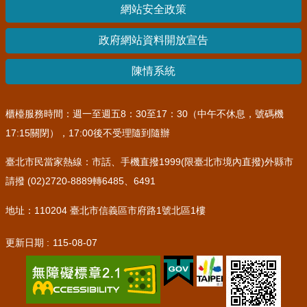
網站安全政策
其
他
政府網站資料開放宣告
機
關
陳情系統
常
見
櫃檯服務時間：週一至週五8：30至17：30（中午不休息，號碼機
問
17:15關閉），17:00後不受理隨到隨辦
答
臺北市民當家熱線：市話、手機直撥1999(限臺北市境內直撥)外縣市
網
請撥 (02)2720-8889轉6485、6491
站
導
地址：110204 臺北市信義區市府路1號北區1樓
覽
更新日期
115-08-07
回
首
頁
English