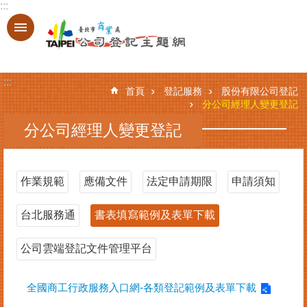
:::
跳到主要內容區塊
進
階
搜
:::
尋
首頁
登記服務
股份有限公司登記
分公司經理人變更登記
分公司經理人變更登記
登
記
服
作業規範
應備文件
法定申請期限
申請須知
務
台北服務通
書表填寫範例及表單下載
基
本
資
公司雲端登記文件管理平台
料
查
全國商工行政服務入口網-各類登記範例及表單下載
詢