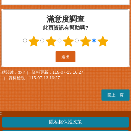
案
件
滿意度調查
進
度
此頁資訊有幫助嗎?
查
詢
便
民
服
務
點閱數：
資料更新：
115-07-13 16:27
332
資料檢視：
115-07-13 16:27
法
規
查
回上一頁
詢
統
:::
計
隱私權保護政策
資
訊