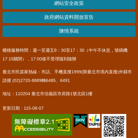
網站安全政策
政府網站資料開放宣告
陳情系統
櫃檯服務時間：週一至週五8：30至17：30（中午不休息，號碼機
17:15關閉），17:00後不受理隨到隨辦
臺北市民當家熱線：市話、手機直撥1999(限臺北市境內直撥)外縣市
請撥 (02)2720-8889轉6485、6491
地址：110204 臺北市信義區市府路1號北區1樓
更新日期
115-08-07