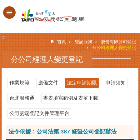
:::
跳到主要內容區塊
進
階
搜
:::
尋
首頁
登記服務
股份有限公司登記
分公司經理人變更登記
分公司經理人變更登記
登
記
服
作業規範
應備文件
法定申請期限
申請須知
務
台北服務通
書表填寫範例及表單下載
基
本
資
公司雲端登記文件管理平台
料
查
法令依據：公司法第 387 條暨公司登記辦法
詢