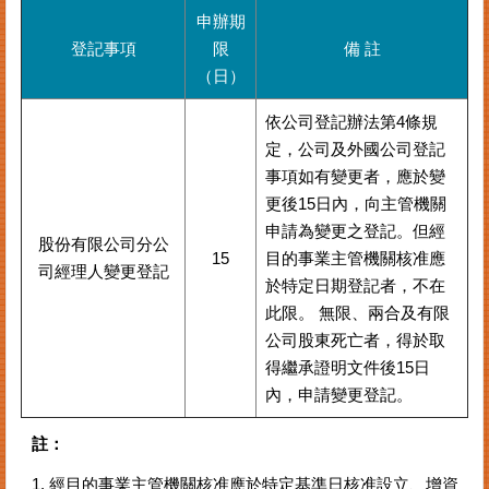
案
申辦期
件
登記事項
限
備 註
進
（日）
度
查
依公司登記辦法第4條規
詢
定，公司及外國公司登記
事項如有變更者，應於變
便
更後15日內，向主管機關
民
服
申請為變更之登記。但經
股份有限公司分公
務
15
目的事業主管機關核准應
司經理人變更登記
於特定日期登記者，不在
法
此限。 無限、兩合及有限
規
公司股東死亡者，得於取
查
詢
得繼承證明文件後15日
內，申請變更登記。
統
計
註：
資
訊
1. 經目的事業主管機關核准應於特定基準日核准設立、增資