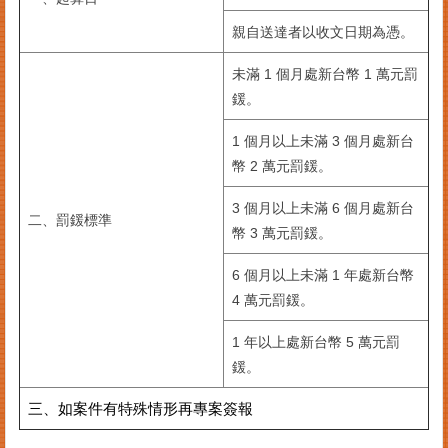
臺
親自送達者以收文日期為憑。
北
市
未滿 1 個月處新台幣 1 萬元罰
商
鍰。
業
處
1 個月以上未滿 3 個月處新台
幣 2 萬元罰鍰。
商
業
3 個月以上未滿 6 個月處新台
登
二、罰鍰標準
記
幣 3 萬元罰鍰。
主
題
6 個月以上未滿 1 年處新台幣
網
4 萬元罰鍰。
常
1 年以上處新台幣 5 萬元罰
見
鍰。
問
答
三、如案件有特殊情形再專案簽報