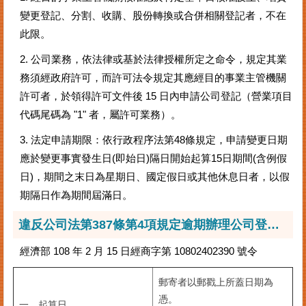
變更登記、分割、收購、股份轉換或合併相關登記者，不在
其
此限。
他
機
2. 公司業務，依法律或基於法律授權所定之命令，規定其業
關
務須經政府許可，而許可法令規定其應經目的事業主管機關
常
許可者，於領得許可文件後 15 日內申請公司登記（營業項目
見
代碼尾碼為 "1" 者，屬許可業務）。
問
答
3. 法定申請期限：依行政程序法第48條規定，申請變更日期
應於變更事實發生日(即始日)隔日開始起算15日期間(含例假
網
日)，期間之末日為星期日、國定假日或其他休息日者，以假
站
期隔日作為期間屆滿日。
導
覽
違反公司法第387條第4項規定逾期辦理公司登記之罰鍰裁量要點
回
經濟部 108 年 2 月 15 日經商字第 10802402390 號令
首
頁
郵寄者以郵戳上所蓋日期為
English
憑。
一、起算日