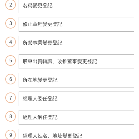
名稱變更登記
案
件
進
修正章程變更登記
度
查
詢
所營事業變更登記
便
民
股東出資轉讓、改推董事變更登記
服
務
所在地變更登記
法
規
查
經理人委任登記
詢
統
經理人解任登記
計
資
經理人姓名、地址變更登記
訊