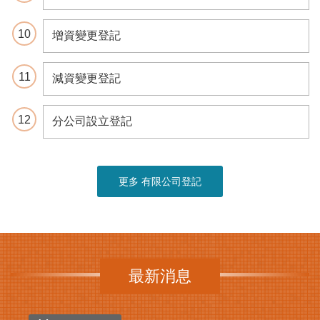
其
增資變更登記
他
機
關
減資變更登記
常
見
分公司設立登記
問
答
更多 有限公司登記
網
站
導
覽
English
最新消息
臺
北
市