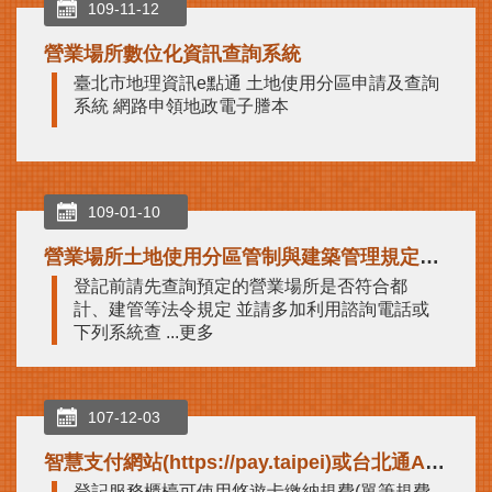
商
109-11-12
業
營業場所數位化資訊查詢系統
處
臺北市地理資訊e點通 土地使用分區申請及查詢
商
系統 網路申領地政電子謄本
業
登
記
主
題
109-01-10
網
營業場所土地使用分區管制與建築管理規定預查服務
常
登記前請先查詢預定的營業場所是否符合都
見
計、建管等法令規定 並請多加利用諮詢電話或
問
下列系統查 ...更多
答
107-12-03
智慧支付網站(https://pay.taipei)或台北通APP、悠遊卡、信用卡繳費
登記服務櫃檯可使用悠遊卡繳納規費(單筆規費