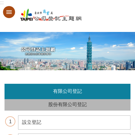
:::
跳到主要內容區塊
進
階
搜
:::
尋
登
記
服
務
有限公司登記
基
本
股份有限公司登記
資
料
查
設立登記
詢